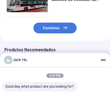
alcatrão do avental ao
aeroporto 13m×3m×3m
Continue
Produtos Recomendados
Jack Hu
4:37 PM
Good day, what product are you looking for?
Motor diesel dos
Baixo ônibus
O ônibus luxuo
treinadores do
antiderrapante do
aeroporto da
aeroporto da porta
avental do treinador
configuração 
de Seat 6 da canela
do alcatrão do
ônibus do aer