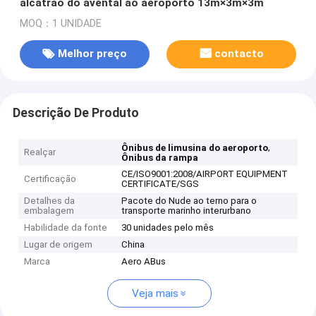
alcatrão do avental ao aeroporto 13m×3m×3m
MOQ：1 UNIDADE
Melhor preço
contacto
Descrição De Produto
,
Ônibus de limusina do aeroporto
Realçar
Ônibus da rampa
CE/ISO9001:2008/AIRPORT EQUIPMENT
Certificação
CERTIFICATE/SGS
Detalhes da
Pacote do Nude ao terno para o
embalagem
transporte marinho interurbano
Habilidade da fonte
30 unidades pelo mês
Lugar de origem
China
Marca
Aero ABus
Veja mais