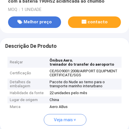
com a bateria 190H52 acidificada ao chumbo
MOQ：1 UNIDADE
Melhor preço
contacto
Descrição De Produto
,
Ônibus Aero
Realçar
treinador do transfer do aeroporto
CE/ISO9001:2008/AIRPORT EQUIPMENT
Certificação
CERTIFICATE/SGS
Detalhes da
Pacote do Nude ao terno para o
embalagem
transporte marinho interurbano
Habilidade da fonte
22 unidades pelo mês
Lugar de origem
China
Marca
Aero ABus
Veja mais