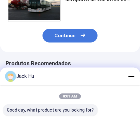
a bateria 190H52 acidificada
ao chumbo
Continue
Produtos Recomendados
Jack Hu
8:01 AM
Good day, what product are you looking for?
Área estando do
Avental do ônibus da
Ônibus de ger
ônibus 22 do avental
rampa do transfer
pequeno do av
do aeroporto de
do aeroporto raio de
do aeroporto d
Cummins Engine da
gerencio pequeno
da grande