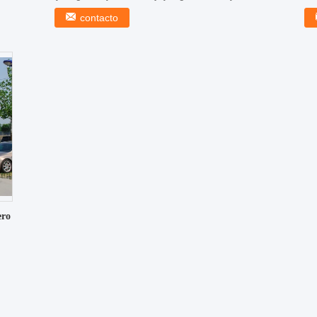
...
ca
contacto
ero