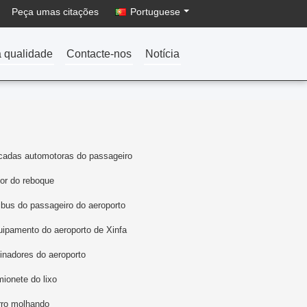
Peça umas citações
Portuguese
a qualidade
Contacte-nos
Notícia
cadas automotoras do passageiro
tor do reboque
bus do passageiro do aeroporto
ipamento do aeroporto de Xinfa
inadores do aeroporto
ionete do lixo
rro molhando