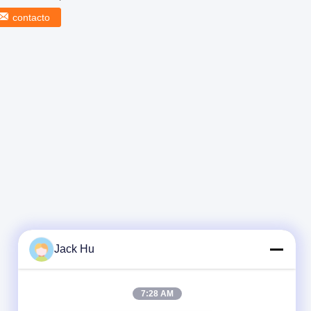
minhões da restauração ...
contacto
Jack Hu
7:28 AM