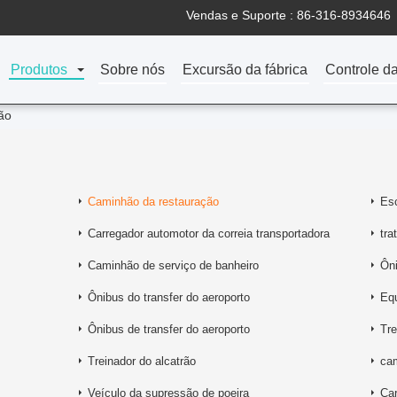
Vendas e Suporte :
86-316-8934646
Produtos
Sobre nós
Excursão da fábrica
Controle d
ão
Caminhão da restauração
Es
Carregador automotor da correia transportadora
tra
Caminhão de serviço de banheiro
Ôni
Ônibus do transfer do aeroporto
Equ
Ônibus de transfer do aeroporto
Tre
Treinador do alcatrão
cam
Veículo da supressão de poeira
Ca