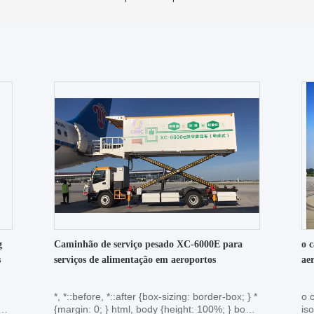
g
Caminhão de serviço pesado XC-6000E para
o 
s
serviços de alimentação em aeroportos
ae
*, *::before, *::after {box-sizing: border-box; } *
o 
{margin: 0; } html, body {height: 100%; } body
is