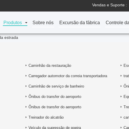
Vendas e Suporte :
Produtos
Sobre nós
Excursão da fábrica
Controle d
a estrada
Caminhão da restauração
Es
Carregador automotor da correia transportadora
tra
Caminhão de serviço de banheiro
Ôni
Ônibus do transfer do aeroporto
Equ
Ônibus de transfer do aeroporto
Tre
Treinador do alcatrão
cam
Veículo da supressão de poeira
Ca