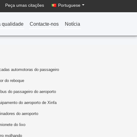
Peça umas citações
Portuguese
a qualidade
Contacte-nos
Notícia
cadas automotoras do passageiro
tor do reboque
bus do passageiro do aeroporto
ipamento do aeroporto de Xinfa
inadores do aeroporto
ionete do lixo
rro molhando