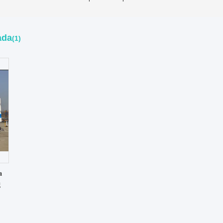
ada
(1)
a
g