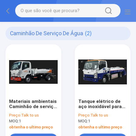
Caminhão De Serviço De Água
(2)
Materiais ambientais
Tanque elétrico de
Caminhão de serviço
aço inoxidável para
de água 4000L
caminhão de serviço
Preço:
Talk to us
Preço:
Talk to us
Chassi Isuzu
de água 3000l
MOQ:
1
MOQ:
1
obtenha o ultimo preço
obtenha o ultimo preço