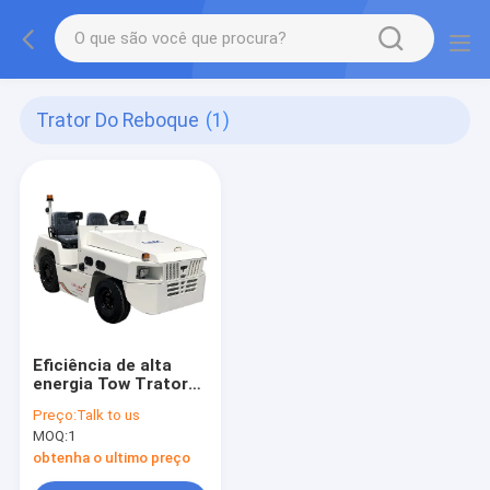
Trator Do Reboque
(1)
Eficiência de alta
energia Tow Trator
Flexible Moving
Preço:
Talk to us
MOQ:
1
obtenha o ultimo preço