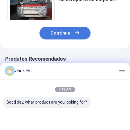
alumínio completo com raio
curto da volta
Continue
Produtos Recomendados
Jack Hu
7:19 AM
Good day, what product are you looking for?
51 ônibus de
O aeroporto de
Ônibus de Seat
limusina KG-B4270
alumínio durável do
ônibus de limu
do aeroporto do
transfer do
13 do aeropor
motor diesel do
aeroporto da cidade
condicionamen