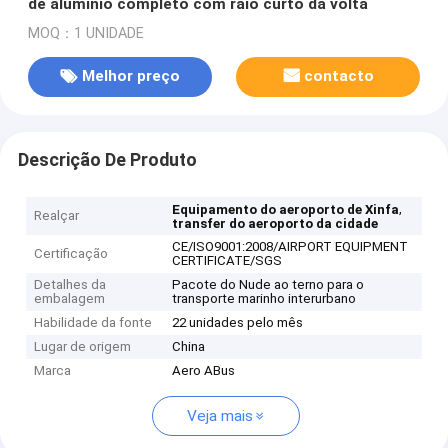
de alumínio completo com raio curto da volta
MOQ：1 UNIDADE
Melhor preço
contacto
Descrição De Produto
,
Equipamento do aeroporto de Xinfa
Realçar
transfer do aeroporto da cidade
CE/ISO9001:2008/AIRPORT EQUIPMENT
Certificação
CERTIFICATE/SGS
Detalhes da
Pacote do Nude ao terno para o
embalagem
transporte marinho interurbano
Habilidade da fonte
22 unidades pelo mês
Lugar de origem
China
Marca
Aero ABus
Veja mais