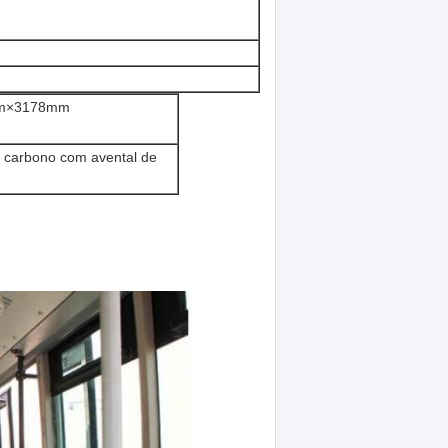
mm×3178mm
o carbono com avental de