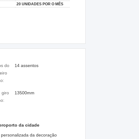
20 UNIDADES POR O MÊS
os do
14 assentos
eiro
o:
 giro
13500mm
o:
aeroporto da cidade
a personalizada da decoração