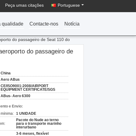
Peça umas citações
Portuguese
a qualidade
Contacte-nos
Notícia
porto do passageiro de Seat 110 do
aeroporto do passageiro de
China
Aero ABus
CE/ISO9001:2008/AIRPORT
EQUIPMENT CERTIFICATE/SGS
ABus- Aero 6300
nto e Envio:
 mínima:
1 UNIDADE
Pacote do Nude ao terno
em:
para o transporte marinho
interurbano
3-6 meses, flexível