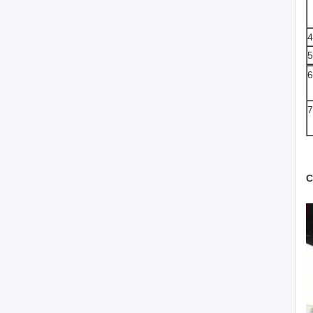
4
5
6
7
C