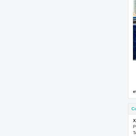
e
C
X
P
T