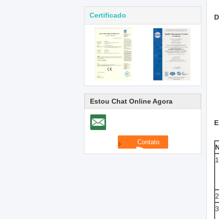
Certificado
D
Estou Chat Online Agora
E
N
1
2
3