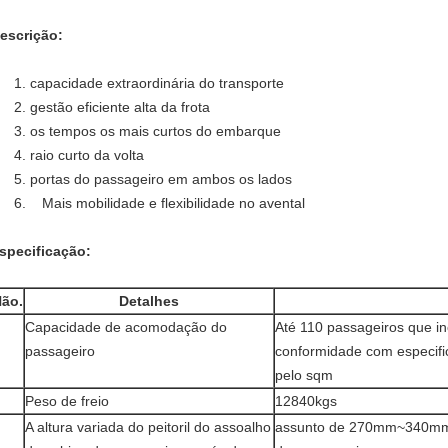
escrição:
1. capacidade extraordinária do transporte
2. gestão eficiente alta da frota
3. os tempos os mais curtos do embarque
4. raio curto da volta
5. portas do passageiro em ambos os lados
6. Mais mobilidade e flexibilidade no avental
specificação:
ão.
Detalhes
Capacidade de acomodação do
Até 110 passageiros que i
passageiro
conformidade com especifi
pelo sqm
Peso de freio
12840kgs
A altura variada do peitoril do assoalho
assunto de 270mm~340mm