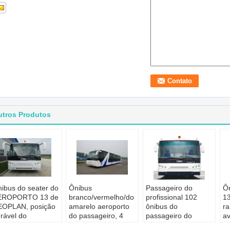
utros Produtos
ibus do seater do
Ônibus
Passageiro do
Ôn
EROPORTO 13 de
branco/vermelho/do
profissional 102
1
EOPLAN, posição
amarelo aeroporto
ônibus do
ra
rável do
do passageiro, 4
passageiro do
av
ssageiro do
afaga o ônibus do
aeroporto de 200
ae