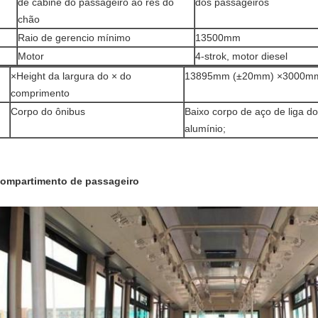
de cabine do passageiro ao rés do
dos passageiros
chão
Raio de gerencio mínimo
13500mm
Motor
4-strok, motor diesel
×Height da largura do × do
13895mm (±20mm) ×3000
comprimento
Corpo do ônibus
Baixo corpo de aço de liga d
alumínio;
ompartimento de passageiro