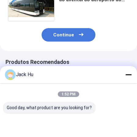
corpo com capacidade de 110
passageiros e 14 assentos
Continue
Produtos Recomendados
Jack Hu
1:52 PM
Good day, what product are you looking for?
Área estando do
Avental do ônibus da
Ônibus de ger
ônibus 22 do avental
rampa do transfer
pequeno do av
do aeroporto de
do aeroporto raio de
do aeroporto d
Cummins Engine da
gerencio pequeno
da grande