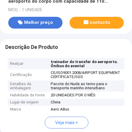
aeroporto do corpo com capacidade de 110
passageiros e 14 assentos
MOQ：1 UNIDADE
Melhor preço
contacto
Descrição De Produto
,
treinador do transfer do aeroporto
Realçar
Ônibus do avental
CE/ISO9001:2008/AIRPORT EQUIPMENT
Certificação
CERTIFICATE/SGS
Detalhes da
Pacote do Nude ao terno para o
embalagem
transporte marinho interurbano
Habilidade da fonte
20 UNIDADES POR O MÊS
Lugar de origem
China
Marca
Aero ABus
Veja mais