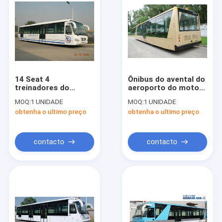
14 Seat 4
Ônibus do avental do
treinadores do
aeroporto do motor
aeroporto do ônibus
diesel de 4 cursos,
MOQ:
1 UNIDADE
MOQ:
1 UNIDADE
do transfer do
treinadores do
obtenha o ultimo preço
obtenha o ultimo preço
aeroporto do motor
aeroporto
diesel da porta
internacional
contacto
contacto
Casa
Produtos
Sobre nós