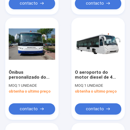
contacto
contacto
Ônibus
O aeroporto do
personalizado do
motor diesel de 4
avental do aeroporto
cursos treina o
MOQ:
1 UNIDADE
MOQ:
1 UNIDADE
de 51 passageiros,
ônibus CE/ISO9001
obtenha o ultimo preço
obtenha o ultimo preço
treinador de giro
da rampa: 2008
pequeno do
aeroporto do raio
contacto
contacto