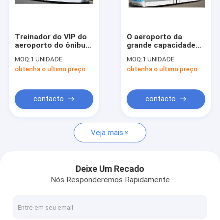
Excursão da fábrica
Controle da qualidade
Treinador do VIP do
O aeroporto da
aeroporto do ônibus
grande capacidade
Contacte-nos
do avental do
treina o ônibus Aero
MOQ:
1 UNIDADE
MOQ:
1 UNIDADE
aeroporto da grande
com as 4 portas de
obtenha o ultimo preço
obtenha o ultimo preço
capacidade
abertura dobro
Notícia
13650mm×2700mm×3178mm
pneumáticas
Peça umas citações
contacto
contacto
Veja mais
Ônibus do avental do aeroporto
Caminhão da restauração
Deixe Um Recado
Nós Responderemos Rapidamente
Escadas automotoras do passageiro
Aeroporto Ambulift