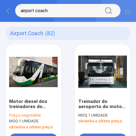
Airport Coach
(82)
Motor diesel dos
Treinador do
treinadores do
aeroporto do motor
aeroporto da porta
diesel de 4 cursos,
Preço:
negotiable
MOQ:
1 UNIDADE
de Seat 6 da canela
ônibus de transfer
MOQ:
1 UNIDADE
obtenha o ultimo preço
14 para uma
do aeroporto de 102
capacidade de 110
passageiros
obtenha o ultimo preço
passageiros