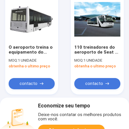
O aeroporto treina o
110 treinadores do
equipamento do
aeroporto de Seat do
aeroporto de Xinfa
passageiro 14 com
MOQ:
1 UNIDADE
MOQ:
1 UNIDADE
com
auto transmissão
obtenha o ultimo preço
obtenha o ultimo preço
condicionamento de
ar de THERMOKING
S30
contacto
contacto
Economize seu tempo
Deixe-nos contatar os melhores produtos
com você.