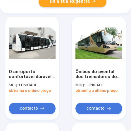
Dê a sua exigência
O aeroporto
Ônibus do avental
confortável durável
dos treinadores do
treina com base de
aeroporto de Seat do
MOQ:
1 UNIDADE
MOQ:
1 UNIDADE
roda DC24V de
profissional 13 com
obtenha o ultimo preço
obtenha o ultimo preço
7100mm 240W
Cummins Engine
contacto
contacto