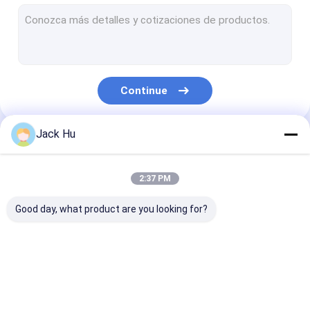
Carregador automotor da correia transportadora
trator do reboque
Caminhão de serviço de água
Continue
Caminhão de serviço de banheiro
Ônibus do passageiro do aeroporto
Jack Hu
Nossas Categorias
Ônibus Aero
2:37 PM
Ônibus do transfer do aeroporto
Good day, what product are you looking for?
Equipamento do aeroporto de Xinfa
Baixos ônibus do assoalho
Ônibus do avental do
Caminhão da
Escadas
Ônibus de transfer do aeroporto
aeroporto
restauração
automotoras 
passageiro