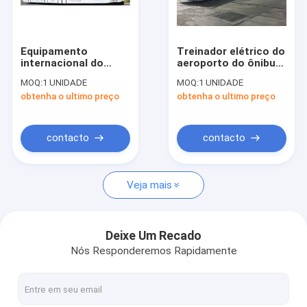
Excursão da fábrica
Controle da qualidade
Equipamento
Treinador elétrico do
internacional do
aeroporto do ônibus
Contacte-nos
aeroporto de Xinfa,
do aeroporto
MOQ:
1 UNIDADE
MOQ:
1 UNIDADE
transfer do
internacional de
obtenha o ultimo preço
obtenha o ultimo preço
aeroporto curto do
Seater do corpo de
Notícia
Vip do raio de
alumínio 13
Turnning
Peça umas citações
contacto
contacto
Veja mais
Ônibus do avental do aeroporto
Caminhão da restauração
Deixe Um Recado
Nós Responderemos Rapidamente
Escadas automotoras do passageiro
Aeroporto Ambulift