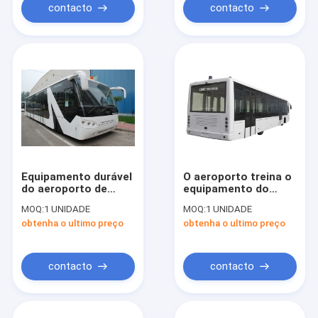
contacto
contacto
Equipamento durável
O aeroporto treina o
do aeroporto de
equipamento do
Xinfa do ônibus do
aeroporto de Xinfa
MOQ:
1 UNIDADE
MOQ:
1 UNIDADE
passageiro do
com
obtenha o ultimo preço
obtenha o ultimo preço
aeroporto com
condicionamento de
assentos ajustáveis
ar de THERMOKING
S30
contacto
contacto