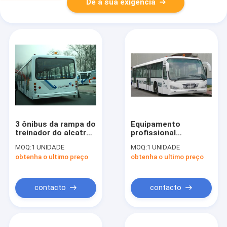
Dê a sua exigência
3 ônibus da rampa do
Equipamento
treinador do alcatrão
profissional
de Seat do motor 22
10m*2.7m*3m do
MOQ:
1 UNIDADE
MOQ:
1 UNIDADE
para o aeroporto
aeroporto de Xinfa
obtenha o ultimo preço
obtenha o ultimo preço
DC24V/240W
do ônibus de
transfer do
aeroporto
contacto
contacto