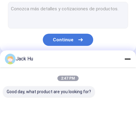
Carregador automotor da correia transportadora
trator do reboque
Caminhão de serviço de água
Continue
Caminhão de serviço de banheiro
Ônibus do passageiro do aeroporto
Jack Hu
Nossas Categorias
Ônibus Aero
2:47 PM
Ônibus do transfer do aeroporto
Good day, what product are you looking for?
Equipamento do aeroporto de Xinfa
Baixos ônibus do assoalho
Ônibus do avental do
Caminhão da
Escadas
Ônibus de transfer do aeroporto
aeroporto
restauração
automotoras 
passageiro