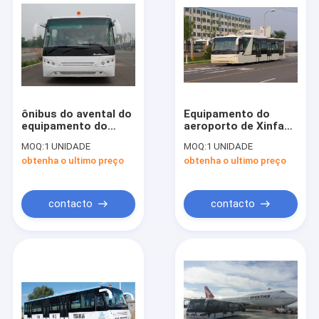
ônibus do avental do
Equipamento do
equipamento do
aeroporto de Xinfa
aeroporto de 118kW
de 102 passageiros
MOQ:
1 UNIDADE
MOQ:
1 UNIDADE
200L Xinfa com
com base de roda de
obtenha o ultimo preço
obtenha o ultimo preço
avental de alumínio
6700mm
contacto
contacto
Casa
Produtos
Sobre nós