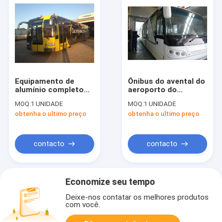
Equipamento de
Ônibus do avental do
alumínio completo
aeroporto do
do aeroporto de
equipamento do
MOQ:
1 UNIDADE
MOQ:
1 UNIDADE
Xinfa do corpo,
aeroporto de Xinfa
obtenha o ultimo preço
obtenha o ultimo preço
transfer do
do passageiro da
aeroporto da cidade
grande capacidade
de 14 Seater
102
contacto
contacto
Economize seu tempo
Deixe-nos contatar os melhores produtos
com você.