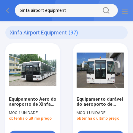
Xinfa Airport Equipment
(97)
Equipamento Aero do
Equipamento durável
aeroporto de Xinfa
do aeroporto de
do ônibus de 110
12250kg Xinfa com
MOQ:
1 UNIDADE
MOQ:
1 UNIDADE
passageiros com
condicionamento de
obtenha o ultimo preço
obtenha o ultimo preço
avental de alumínio
ar de THERMOKING
S30