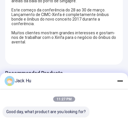
areias da baía do porto de Singapre.
Este começo da conferência do 28 ao 30 de março.
Lançamento de CIMC-Xinfa é completamente ônibus
bonde e ônibus do novo conceito 2017 durante a
conferência.
Muitos clientes mostram grandes interesses e gostam-
nos de trabalhar com o Xinfa para o negócio do ônibus do
avental.
Recommended Products
Jack Hu
11:27 PM
Good day, what product are you looking for?
o equivalente ao
Treinador For
Caminhão de l