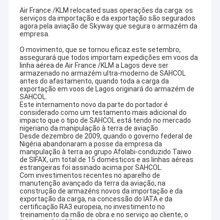
Air France /KLM relocated suas operações da carga: os
serviços da importação e da exportação são segurados
agora pela aviação de Skyway que segura o armazém da
empresa.
O movimento, que se tornou eficaz este setembro,
assegurará que todos importam expedições em voos da
linha aérea de Air France /KLM a Lagos deve ser
armazenado no armazém ultra-moderno de SAHCOL
antes do afastamento, quando toda a carga da
exportação em voos de Lagos originará do armazém de
SAHCOL.
Este internamento novo da parte do portador é
considerado como um testamento mais adicional do
impacto que o tipo de SAHCOL está tendo no mercado
nigeriano da manipulação à terra de aviação.
Desde dezembro de 2009, quando o governo federal de
Nigéria abandonaram a posse da empresa da
manipulação à terra ao grupo Afolabi-conduzido Taiwo
de SIFAX, um total de 15 domésticos e as linhas aéreas
estrangeiras foi assinado acima por SAHCOL.
Com investimentos recentes no aparelho de
manutenção avançado da terra da aviação, na
construção de armazéns novos da importação e da
exportação da carga, na concessão do IATA e da
certificação RA3 europeia, no investimento no
treinamento da mão de obra e no serviço ao cliente, o