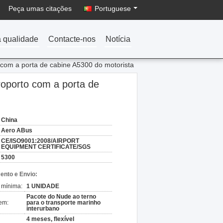
Peça umas citações
Portuguese
a qualidade
Contacte-nos
Notícia
 com a porta de cabine A5300 do motorista
roporto com a porta de
China
Aero ABus
CE/ISO9001:2008/AIRPORT
EQUIPMENT CERTIFICATE/SGS
5300
nto e Envio:
 mínima:
1 UNIDADE
Pacote do Nude ao terno
em:
para o transporte marinho
interurbano
4 meses, flexível