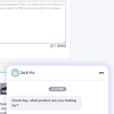
(
0
/ 3000)
Jack Hu
3:14 PM
Good day, what product are you looking 
baixo aeroporto
Ônibus Aero de
for?
 ônibus do
compressão dos
ansfer do
transferes do