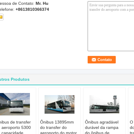
essoa de Contato:
Mr. Hu
elefone:
+8613810366374
utros Produtos
ibus de transfer
Ônibus 13895mm
Ônibus agradável
O 
 aeroporto 5300
do transfer do
durável da rampa
do
 capacidade
aeroporto do motor
do ônibus de
tr