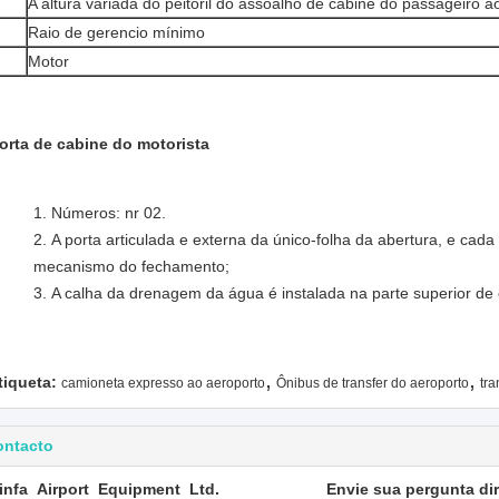
A altura variada do peitoril do assoalho de cabine do passageiro a
Raio de gerencio mínimo
Motor
orta de cabine do motorista
Números: nr 02.
A porta articulada e externa da único-folha da abertura, e cada
mecanismo do fechamento;
A calha da drenagem da água é instalada na parte superior de 
,
,
tiqueta:
camioneta expresso ao aeroporto
Ônibus de transfer do aeroporto
tra
ontacto
infa Airport Equipment Ltd.
Envie sua pergunta di