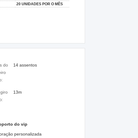
20 UNIDADES POR O MÊS
s do
14 assentos
iro
o:
giro
13m
o:
oporto do vip
oração personalizada