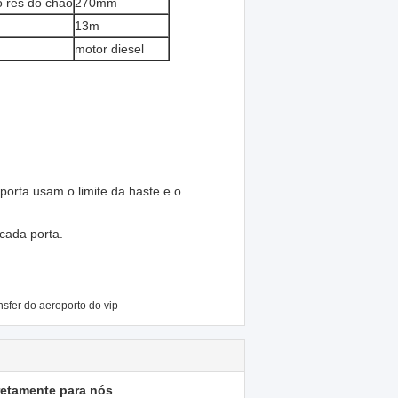
o rés do chão
270mm
13m
motor diesel
 porta usam o limite da haste e o
cada porta.
nsfer do aeroporto do vip
retamente para nós