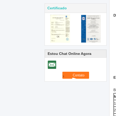
Certificado
D
Estou Chat Online Agora
E
B
N
1
2