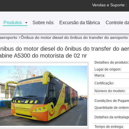
Vendas e Suporte :
Produtos
Sobre nós
Excursão da fábrica
Controle d
 aeroporto
Ônibus do motor diesel do ônibus do transfer do aeroporto
nibus do motor diesel do ônibus do transfer do ae
abine A5300 do motorista de 02 nr
Detalhes do produto:
Lugar de origem:
Marca:
Certificação:
Número do modelo:
Condições de Pagame
Quantidade de ordem
Detalhes da embalag
Tempo de entrega: