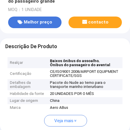
do passageiro grande
MOQ：1 UNIDADE
Melhor preço
contacto
Descrição De Produto
,
Baixos ônibus do assoalho
Realçar
Ônibus do passageiro do avental
CE/ISO9001:2008/AIRPORT EQUIPMENT
Certificação
CERTIFICATE/SGS
Detalhes da
Pacote do Nude ao terno para o
embalagem
transporte marinho interurbano
Habilidade da fonte
20 UNIDADES POR O MÊS
Lugar de origem
China
Marca
Aero ABus
Veja mais