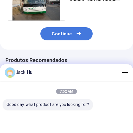
área ereta do passageiro
grande
Continue
Produtos Recomendados
Jack Hu
7:52 AM
Good day, what product are you looking for?
14m que pegaram
Assoalho do
Área ereta
120 passageiros
passageiro do
inteiramente d
transportam o
avental o baixo
alumínio dos
ônibus da rampa do
transporta o ônibus
passageiros 2