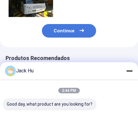
Cummins Engine e o
condicionador de ar thermo do
rei
Continue
Produtos Recomendados
Jack Hu
2:44 PM
Good day, what product are you looking for?
Ônibus A5300 do
Ônibus de transfer
Ônibus agradá
transfer do
do aeroporto 5300
durável da ra
aeroporto com
da capacidade
ônibus de tran
grande capacidade e
confortavelmente
do aeroporto 
a decoração
grande até 112
assentos ajust