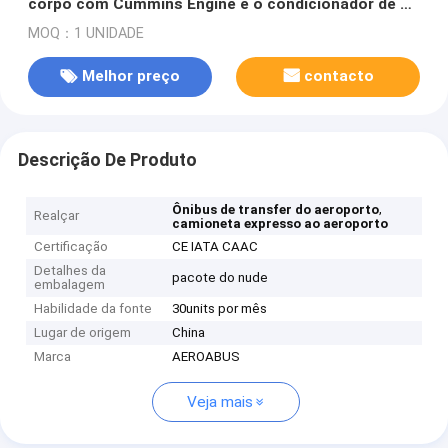
corpo com Cummins Engine e o condicionador de ar
thermo do rei
MOQ：1 UNIDADE
Melhor preço
contacto
Descrição De Produto
,
Ônibus de transfer do aeroporto
Realçar
camioneta expresso ao aeroporto
Certificação
CE IATA CAAC
Detalhes da
pacote do nude
embalagem
Habilidade da fonte
30units por mês
Lugar de origem
China
Marca
AEROABUS
Veja mais