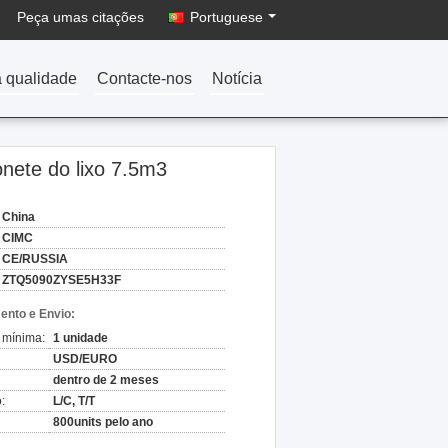
Peça umas citações
Portuguese
a qualidade
Contacte-nos
Notícia
nete do lixo 7.5m3
China
CIMC
CE/RUSSIA
ZTQ5090ZYSE5H33F
nto e Envio:
 mínima:
1 unidade
USD/EURO
dentro de 2 meses
:
L/C, T/T
800units pelo ano