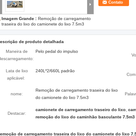
Contato
Imagem Grande :
Remoção de carregamento
traseira do lixo do camionete do lixo 7.5m3
escrição de produto detalhada
Maneira de
Pelo pedal do impulso
Vo
descarregamento:
Lata de lixo
240L*2/660L padrão
Comb
aplicável:
Remoção de carregamento traseira do lixo
nome:
Palav
do camionete do lixo 7.5m3
camionete de carregamento traseiro do lixo
,
cam
Destacar:
remoção do lixo do caminhão basculante 7.5m3
emoção de carregamento traseira do lixo do camionete do lixo 7