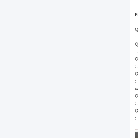
F
Q
:
Q
:
Q
:
Q
:
c
Q
:
Q
: