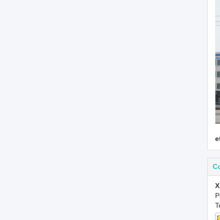
e
C
X
P
T