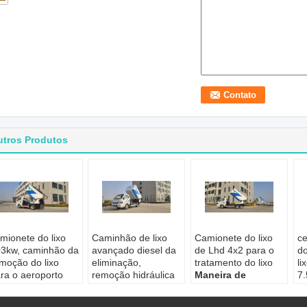
utros Produtos
mionete do lixo
Caminhão de lixo
Camionete do lixo
ce
3kw, caminhão da
avançado diesel da
de Lhd 4x2 para o
do
moção do lixo
eliminação,
tratamento do lixo
li
ra o aeroporto
remoção hidráulica
Maneira de
7.
neira de
do lixo do caminhão
descarregamento:
M
escarregamento:
basculante
Pelo pedal do
d