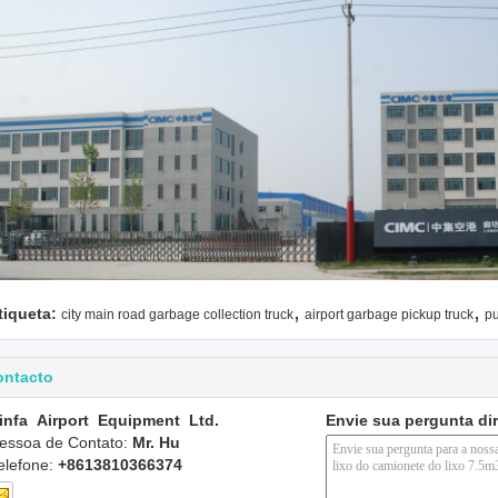
,
,
tiqueta:
city main road garbage collection truck
airport garbage pickup truck
pu
ontacto
infa Airport Equipment Ltd.
Envie sua pergunta di
essoa de Contato:
Mr. Hu
elefone:
+8613810366374