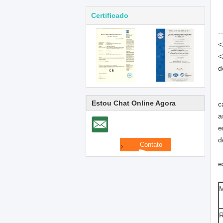
Certificado
-
<
<
d
Estou Chat Online Agora
c
a
e
d
e
M