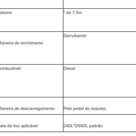
olume
³ de 7.5m
Derrubando
aneira de enchimento
ombustível
Diesel
aneira de descarregamento
Pelo pedal do impulso
ata de lixo aplicável
240L*2/660L padrão