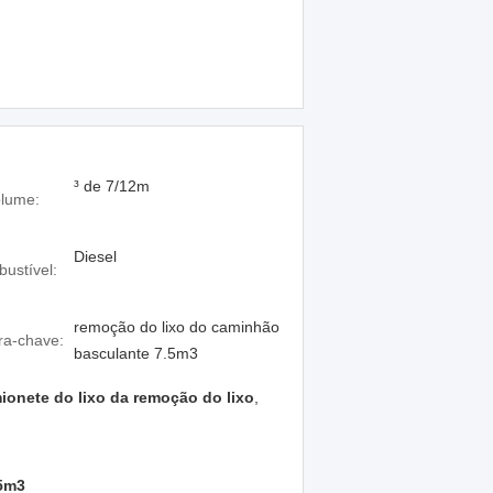
³ de 7/12m
lume:
Diesel
ustível:
remoção do lixo do caminhão
ra-chave:
basculante 7.5m3
ionete do lixo da remoção do lixo
,
.5m3