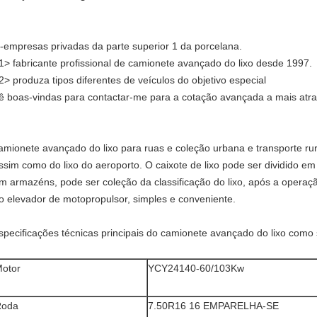
--empresas privadas da parte superior 1 da porcelana.
1> fabricante profissional de camionete avançado do lixo desde 1997.
2> produza tipos diferentes de veículos do objetivo especial
ê boas-vindas para contactar-me para a cotação avançada a mais atra
amionete avançado do lixo para ruas e coleção urbana e transporte rura
ssim como do lixo do aeroporto. O caixote de lixo pode ser dividido e
m armazéns, pode ser coleção da classificação do lixo, após a operaçã
o elevador de motopropulsor, simples e conveniente.
specificações técnicas principais do camionete avançado do lixo como
otor
YCY24140-60/103Kw
Roda
7.50R16 16 EMPARELHA-SE