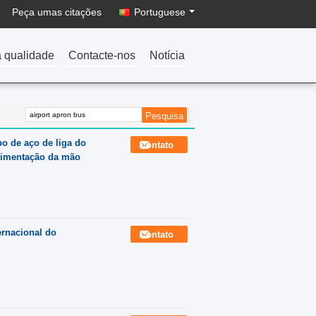
Peça umas citações
Portuguese
a qualidade
Contacte-nos
Notícia
po de aço de liga do
Contato
ovimentação da mão
ernacional do
Contato