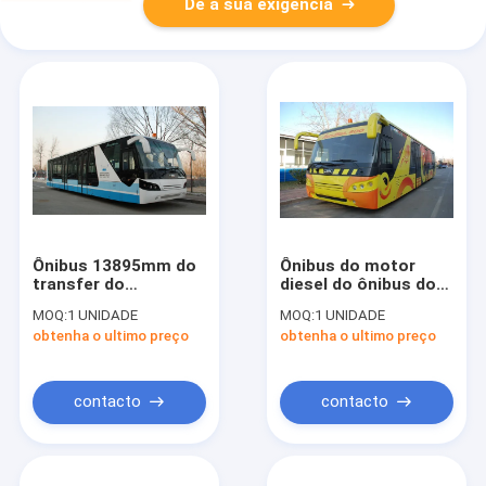
Dê a sua exigência
Ônibus 13895mm do
Ônibus do motor
transfer do
diesel do ônibus do
aeroporto do motor
transfer do
MOQ:
1 UNIDADE
MOQ:
1 UNIDADE
diesel de 4 cursos
aeroporto com a
obtenha o ultimo preço
obtenha o ultimo preço
(±20mm)
porta de cabine
×3000mm×3178mm
A5300 do motorista
de 02 nr
contacto
contacto