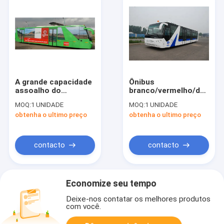
A grande capacidade
Ônibus
assoalho do
branco/vermelho/do
depósito de gasolina
amarelo aeroporto
MOQ:
1 UNIDADE
MOQ:
1 UNIDADE
de 200 litros baixo
do passageiro, 4
obtenha o ultimo preço
obtenha o ultimo preço
transporta o ônibus
afaga o ônibus do
do avental para o
motor diesel
aeroporto
contacto
contacto
Economize seu tempo
Deixe-nos contatar os melhores produtos
com você.