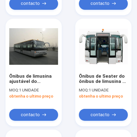
contacto
contacto
Ônibus de limusina
Ônibus de Seater do
ajustável do
ônibus de limusina 13
aeroporto de 14
do aeroporto com
MOQ:
1 UNIDADE
MOQ:
1 UNIDADE
Seater, baixo ônibus
condicionamento de
obtenha o ultimo preço
obtenha o ultimo preço
Aero do corpo de aço
ar de THERMOKING
de liga do carbono
S30
contacto
contacto