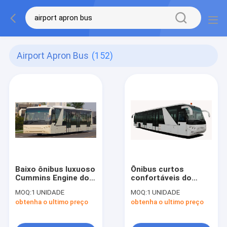
Airport Apron Bus
(152)
Baixo ônibus luxuoso
Ônibus curtos
Cummins Engine do
confortáveis do
passageiro do ônibus
assoalho do ônibus
MOQ:
1 UNIDADE
MOQ:
1 UNIDADE
de transfer do
de transfer do
obtenha o ultimo preço
obtenha o ultimo preço
aeroporto do
aeroporto do raio da
assoalho
volta baixos