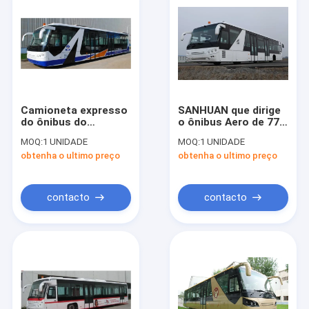
Camioneta expresso
SANHUAN que dirige
do ônibus do
o ônibus Aero de 77
passageiro do
passageiros com
MOQ:
1 UNIDADE
MOQ:
1 UNIDADE
aeroporto de
suspensão
obtenha o ultimo preço
obtenha o ultimo preço
Cummins Engine ao
pneumática
aeroporto com
avental de alumínio
contacto
contacto
Casa
Produtos
Sobre nós