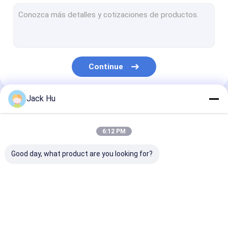
Carregador automotor da correia transportadora
trator do reboque
Caminhão de serviço de água
Continue
Caminhão de serviço de banheiro
Ônibus do passageiro do aeroporto
Jack Hu
Nossas Categorias
Ônibus Aero
6:12 PM
Ônibus do transfer do aeroporto
Good day, what product are you looking for?
Equipamento do aeroporto de Xinfa
Baixos ônibus do assoalho
Ônibus do avental do
Caminhão da
Escadas
Ônibus de transfer do aeroporto
aeroporto
restauração
automotoras 
passageiro