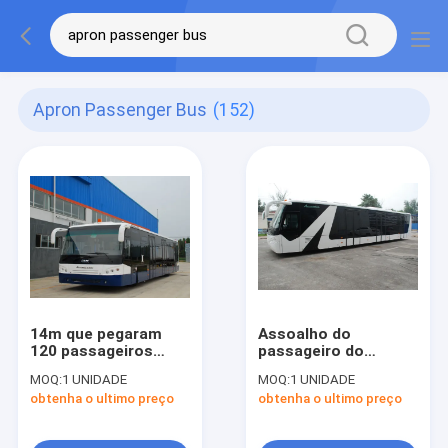
Apron Passenger Bus
(152)
14m que pegaram
Assoalho do
120 passageiros
passageiro do
transportam o
avental o baixo
MOQ:
1 UNIDADE
MOQ:
1 UNIDADE
ônibus da rampa do
transporta o ônibus
obtenha o ultimo preço
obtenha o ultimo preço
aeroporto
do aeroporto com
inteiramente de
corpo de alumínio
alumínio