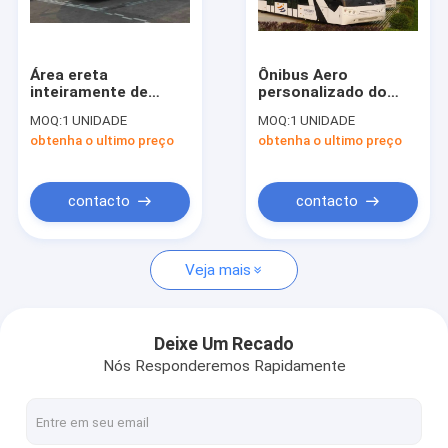
Excursão da fábrica
Controle da qualidade
Área ereta
Ônibus Aero
inteiramente de
personalizado do
Contacte-nos
alumínio dos
ônibus do passageiro
MOQ:
1 UNIDADE
MOQ:
1 UNIDADE
passageiros 24m2 do
do aeroporto do aço
obtenha o ultimo preço
obtenha o ultimo preço
ônibus 110 do
de liga de 77
Notícia
aeroporto do corpo
passageiros
Peça umas citações
contacto
contacto
Veja mais
Ônibus do avental do aeroporto
Caminhão da restauração
Deixe Um Recado
Nós Responderemos Rapidamente
Escadas automotoras do passageiro
Aeroporto Ambulift