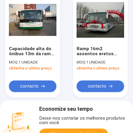
Capacidade alta do
Ramp 16m2
ônibus 13m da rampa
assentos eretos
área ereta do
eficazes
MOQ:
1 UNIDADE
MOQ:
1 UNIDADE
passageiro grande
personalizados
obtenha o ultimo preço
obtenha o ultimo preço
ônibus da área 13 4
portas
contacto
contacto
Economize seu tempo
Deixe-nos contatar os melhores produtos
com você.