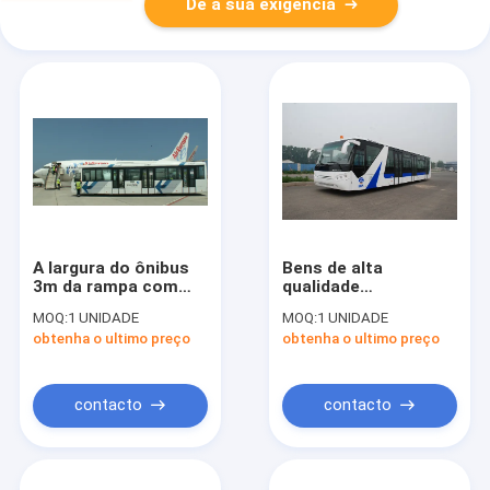
Dê a sua exigência
A largura do ônibus
Bens de alta
3m da rampa com
qualidade
assentos ajustáveis
personalizados da
MOQ:
1 UNIDADE
MOQ:
1 UNIDADE
personalizou de alta
grande capacidade
obtenha o ultimo preço
obtenha o ultimo preço
qualidade
do ônibus K B4270 da
rampa
contacto
contacto