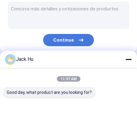
Carregador automotor da correia transportadora
trator do reboque
Caminhão de serviço de água
Continue
Caminhão de serviço de banheiro
Ônibus do passageiro do aeroporto
Jack Hu
Nossas Categorias
Ônibus Aero
11:37 AM
Ônibus do transfer do aeroporto
Good day, what product are you looking for?
Equipamento do aeroporto de Xinfa
Baixos ônibus do assoalho
Ônibus do avental do
Caminhão da
Escadas
Ônibus de transfer do aeroporto
aeroporto
restauração
automotoras 
passageiro