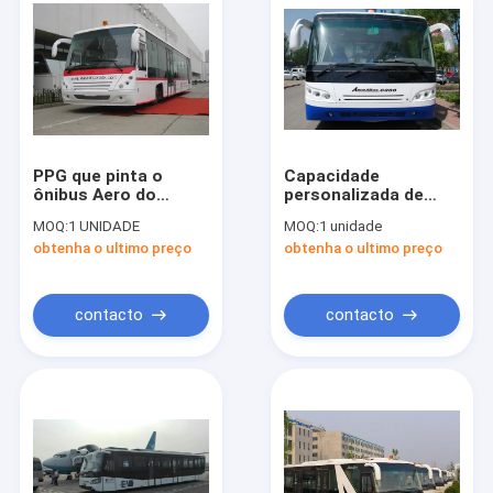
PPG que pinta o
Capacidade
ônibus Aero do
personalizada de
passageiro do
transporte de
MOQ:
1 UNIDADE
MOQ:
1 unidade
avental do ônibus de
camioneta expresso
obtenha o ultimo preço
obtenha o ultimo preço
Seat do motor diesel
do avental do
14
aeroporto grande
contacto
contacto
Casa
Produtos
Sobre nós