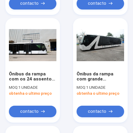
contacto
contacto
Ônibus da rampa
Ônibus da rampa
com os 24 assentos
com grande
padrão e o projeto
capacidade Seat
MOQ:
1 UNIDADE
MOQ:
1 UNIDADE
personalizado de
confortável do
obtenha o ultimo preço
obtenha o ultimo preço
alta qualidade
elevador durável do
serviço
contacto
contacto