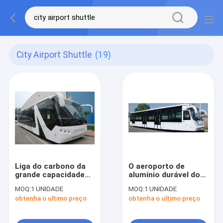
City Airport Shuttle
(19)
Liga do carbono da
O aeroporto de
grande capacidade
alumínio durável do
transfer do
transfer do
MOQ:
1 UNIDADE
MOQ:
1 UNIDADE
aeroporto Aero da
aeroporto da cidade
obtenha o ultimo preço
obtenha o ultimo preço
cidade do ônibus da
do avental treina
baixa equivalente ao
13m×3m×3m
ônibus de Cobus