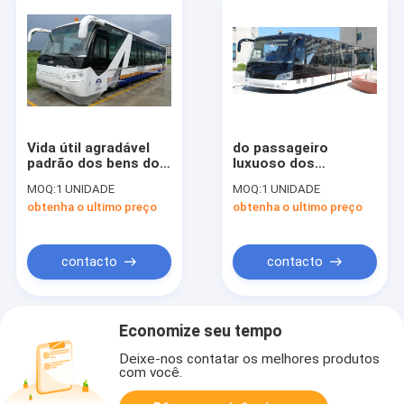
Vida útil agradável
do passageiro
padrão dos bens do
luxuoso dos
transfer do
transferes do
MOQ:
1 UNIDADE
MOQ:
1 UNIDADE
aeroporto da cidade
aeroporto 110 da
obtenha o ultimo preço
obtenha o ultimo preço
do IATA do de alta
largura do
capacidade
comprimento 3m de
14M área ereta
contacto
contacto
Economize seu tempo
Deixe-nos contatar os melhores produtos
com você.