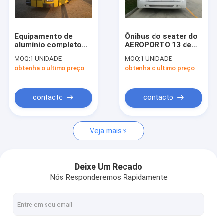
Excursão da fábrica
Controle da qualidade
Equipamento de
Ônibus do seater do
alumínio completo
AEROPORTO 13 de
Contacte-nos
do aeroporto de
NEOPLAN, posição
MOQ:
1 UNIDADE
MOQ:
1 UNIDADE
Xinfa do corpo,
durável do
obtenha o ultimo preço
obtenha o ultimo preço
transfer do
passageiro do ônibus
Notícia
aeroporto da cidade
de limusina 102 do
de 14 Seater
aeroporto
Peça umas citações
contacto
contacto
Veja mais
Ônibus do avental do aeroporto
Caminhão da restauração
Deixe Um Recado
Nós Responderemos Rapidamente
Escadas automotoras do passageiro
Aeroporto Ambulift