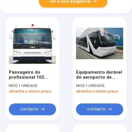
Dê a sua exigência
Passageiro do
Equipamento durável
profissional 102
do aeroporto de
ônibus do passageiro
Xinfa do ônibus do
MOQ:
1 UNIDADE
MOQ:
1 UNIDADE
do aeroporto de 200
passageiro do
obtenha o ultimo preço
obtenha o ultimo preço
litros com pintura de
aeroporto com
PPG
assentos ajustáveis
contacto
contacto