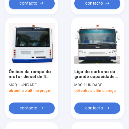
2700
contacto
contacto
Ônibus da rampa do
Liga do carbono da
motor diesel de 4
grande capacidade
cursos, 110
transfer do
MOQ:
1 UNIDADE
MOQ:
1 UNIDADE
transferes do
aeroporto Aero da
obtenha o ultimo preço
obtenha o ultimo preço
aeroporto do luxo do
cidade do ônibus da
passageiro
baixa
contacto
contacto