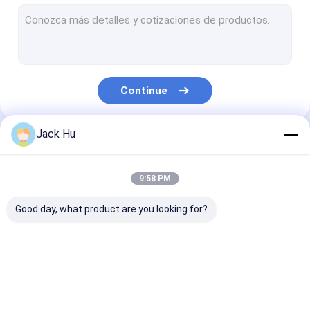
Carregador automotor da correia transportadora
trator do reboque
Caminhão de serviço de água
Continue
Caminhão de serviço de banheiro
Ônibus do passageiro do aeroporto
Jack Hu
Nossas Categorias
Ônibus Aero
9:58 PM
Ônibus do transfer do aeroporto
Good day, what product are you looking for?
Equipamento do aeroporto de Xinfa
Baixos ônibus do assoalho
Ônibus do avental do
Caminhão da
Escadas
Ônibus de transfer do aeroporto
aeroporto
restauração
automotoras 
passageiro