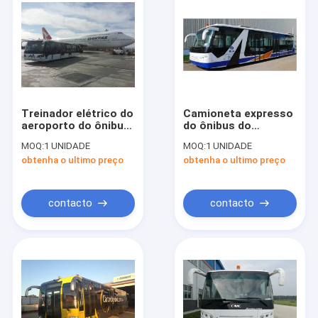
Treinador elétrico do
Camioneta expresso
aeroporto do ônibus
do ônibus do
do aeroporto
passageiro do
MOQ:
1 UNIDADE
MOQ:
1 UNIDADE
internacional de
aeroporto de
obtenha o ultimo preço
obtenha o ultimo preço
Seater do corpo de
Cummins Engine ao
alumínio 13
aeroporto com
avental de alumínio
contacto
contacto
Casa
Produtos
Sobre nós