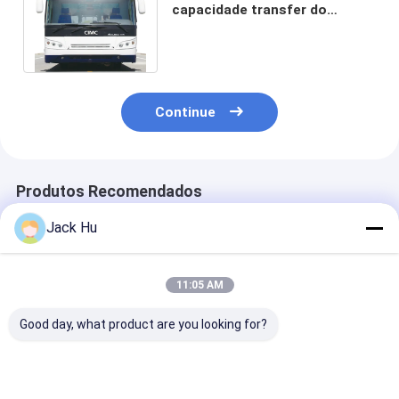
capacidade transfer do
aeroporto Aero da cidade do
ônibus da baixa
Continue
Produtos Recomendados
Jack Hu
11:05 AM
Good day, what product are you looking for?
DERROTA POSTA
Liga do carbono da
Ônibus de tran
ELÉTRICA COBUS DO
grande capacidade
do aeroporto
ÔNIBUS AEROABUS-
transfer do
agradável