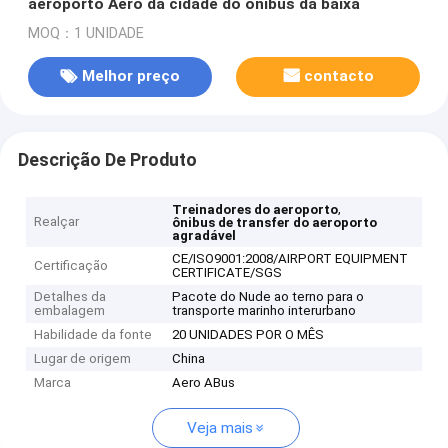
aeroporto Aero da cidade do ônibus da baixa
MOQ：1 UNIDADE
Melhor preço
contacto
Descrição De Produto
,
Treinadores do aeroporto
Realçar
ônibus de transfer do aeroporto
agradável
CE/ISO9001:2008/AIRPORT EQUIPMENT
Certificação
CERTIFICATE/SGS
Detalhes da
Pacote do Nude ao terno para o
embalagem
transporte marinho interurbano
Habilidade da fonte
20 UNIDADES POR O MÊS
Lugar de origem
China
Marca
Aero ABus
Veja mais