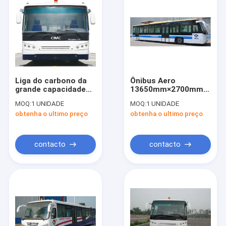
Liga do carbono da
Ônibus Aero
grande capacidade
13650mm×2700mm×317
transfer do
do aeroporto durável
MOQ:
1 UNIDADE
MOQ:
1 UNIDADE
aeroporto Aero da
internacional da
obtenha o ultimo preço
obtenha o ultimo preço
cidade do ônibus da
segurança
baixa
contacto
contacto
Casa
Produtos
Sobre nós