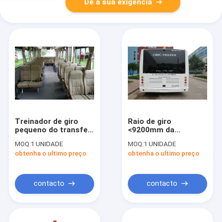
Dê a sua exigência
Treinador de giro
Raio de giro
pequeno do transfer
<9200mm da
do aeroporto do
camioneta expresso
MOQ:
1 UNIDADE
MOQ:
1 UNIDADE
transfer do
Aero confortável do
obtenha o ultimo preço
obtenha o ultimo preço
aeroporto do Vip do
terminal de ônibus de
raio 10*2.7m*3m
13 assentos
contacto
contacto