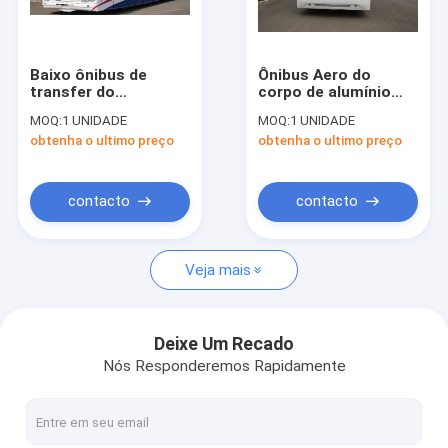
Excursão da fábrica
Controle da qualidade
Baixo ônibus de
Ônibus Aero do
transfer do
corpo de alumínio
Contacte-nos
aeroporto agradável
completo, 14 direitos
MOQ:
1 UNIDADE
MOQ:
1 UNIDADE
durável do corpo de
de Seater/ônibus
obtenha o ultimo preço
obtenha o ultimo preço
aço de liga do
movimentação da
Notícia
carbono com
mão esquerda
sistema térmico do
rei C.A.
Peça umas citações
contacto
contacto
Veja mais
Ônibus do avental do aeroporto
Caminhão da restauração
Deixe Um Recado
Nós Responderemos Rapidamente
Escadas automotoras do passageiro
Aeroporto Ambulift