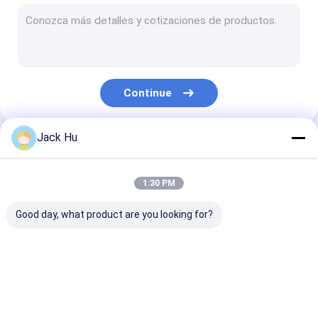
Carregador automotor da correia transportadora
trator do reboque
Caminhão de serviço de água
Continue
Caminhão de serviço de banheiro
Ônibus do passageiro do aeroporto
Jack Hu
Nossas Categorias
Ônibus Aero
1:30 PM
Ônibus do transfer do aeroporto
Good day, what product are you looking for?
Equipamento do aeroporto de Xinfa
Baixos ônibus do assoalho
Ônibus do avental do
Caminhão da
Escadas
Ônibus de transfer do aeroporto
aeroporto
restauração
automotoras 
passageiro