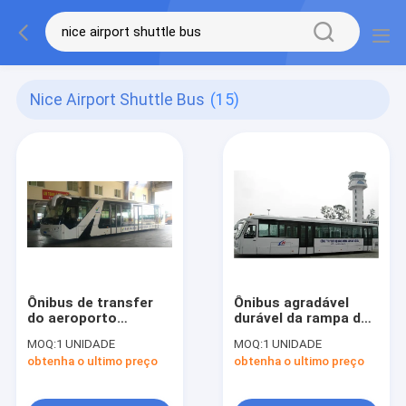
Nice Airport Shuttle Bus
(15)
Ônibus de transfer
Ônibus agradável
do aeroporto
durável da rampa do
agradável
ônibus de transfer
MOQ:
1 UNIDADE
MOQ:
1 UNIDADE
equivalente à
do aeroporto com
obtenha o ultimo preço
obtenha o ultimo preço
capacidade de
assentos ajustáveis
passageiro alta de
Cobus3000S