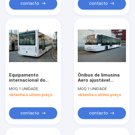
contacto
contacto
Equipamento
Ônibus de limusina
internacional do
Aero ajustável
aeroporto de Xinfa
12300kgs do
MOQ:
1 UNIDADE
MOQ:
1 UNIDADE
da camioneta
aeroporto do ônibus
obtenha o ultimo preço
obtenha o ultimo preço
expresso da
de Seat do motor
esquerda/condução
diesel
à direita
contacto
contacto