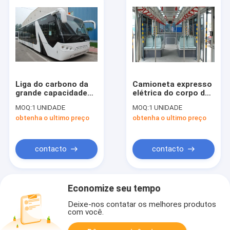
Liga do carbono da
Camioneta expresso
grande capacidade
elétrica do corpo de
transfer do
alumínio completo
MOQ:
1 UNIDADE
MOQ:
1 UNIDADE
aeroporto Aero da
ao ônibus do avental
obtenha o ultimo preço
obtenha o ultimo preço
cidade do ônibus da
do aeroporto
baixa equivalente ao
ônibus de Cobus
2700
contacto
contacto
Economize seu tempo
Deixe-nos contatar os melhores produtos
com você.