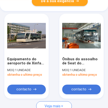
Dê a sua exigência
Equipamento do
Ônibus do assoalho
aeroporto de Xinfa
de Seat do
de 102 passageiros
passageiro 14 do
MOQ:
1 UNIDADE
MOQ:
1 UNIDADE
com base de roda de
luxo 110 baixos com
obtenha o ultimo preço
obtenha o ultimo preço
6700mm
padrão do IATA
contacto
contacto
Veja mais