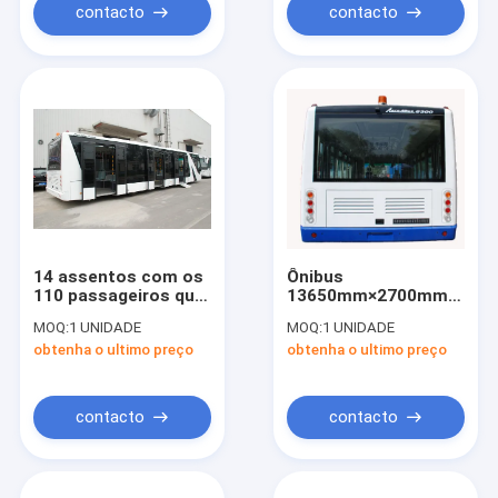
contacto
contacto
14 assentos com os
Ônibus
110 passageiros que
13650mm×2700mm×317
estão a área para o
do aeroporto
MOQ:
1 UNIDADE
MOQ:
1 UNIDADE
ônibus do avental do
internacional de 77
obtenha o ultimo preço
obtenha o ultimo preço
aeroporto
passageiros
contacto
contacto