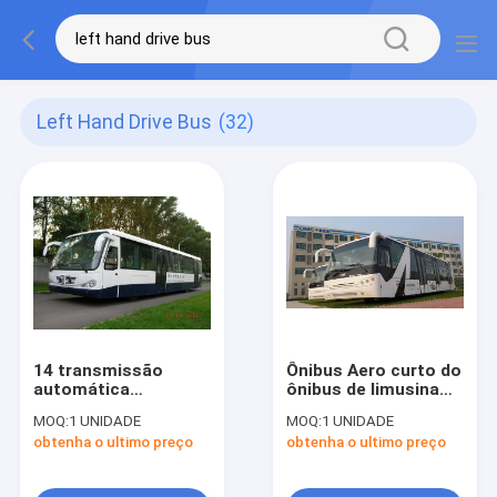
Left Hand Drive Bus
(32)
14 transmissão
Ônibus Aero curto do
automática
ônibus de limusina
personalizada de
do aeroporto do raio
MOQ:
1 UNIDADE
MOQ:
1 UNIDADE
Allison 2100 do
da volta equivalente
obtenha o ultimo preço
obtenha o ultimo preço
ônibus de transfer
ao ônibus de Neoplan
do aeroporto da
porta de Seat 4