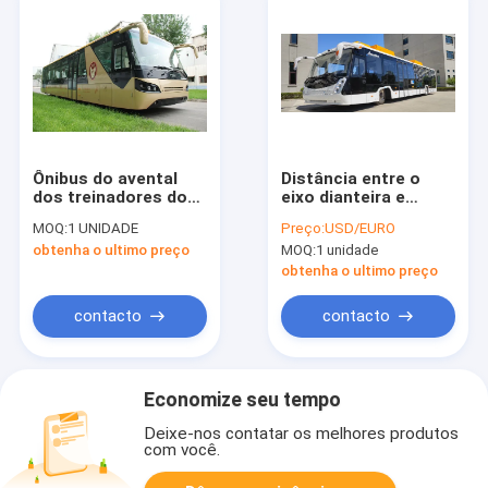
Ônibus do avental
Distância entre o
dos treinadores do
eixo dianteira e
aeroporto de Seat do
traseira elétrica
MOQ:
1 UNIDADE
Preço:
USD/EURO
profissional 13 com
completa do ônibus
obtenha o ultimo preço
MOQ:
1 unidade
Cummins Engine
7200mm do
passageiro do
obtenha o ultimo preço
aeroporto de Xinfa
contacto
contacto
Economize seu tempo
Deixe-nos contatar os melhores produtos
com você.