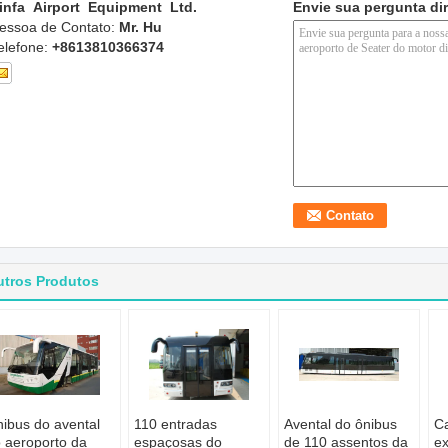
infa Airport Equipment Ltd.
Envie sua pergunta di
essoa de Contato:
Mr. Hu
elefone:
+8613810366374
utros Produtos
ibus do avental
110 entradas
Avental do ônibus
C
 aeroporto da
espaçosas do
de 110 assentos da
ex