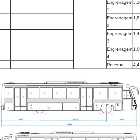
Engrenagem
3,1
1
Engrenagem
1,8
2
Engrenagem
1,4
3
Engrenagem
1,0
4
Reverso
4,4