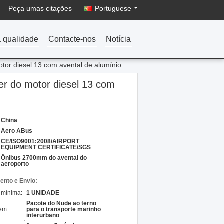
Peça umas citações
Portuguese
a qualidade
Contacte-nos
Notícia
otor diesel 13 com avental de alumínio
er do motor diesel 13 com
China
Aero ABus
CE/ISO9001:2008/AIRPORT
EQUIPMENT CERTIFICATE/SGS
Ônibus 2700mm do avental do
aeroporto
nto e Envio:
 mínima:
1 UNIDADE
Pacote do Nude ao terno
em:
para o transporte marinho
interurbano