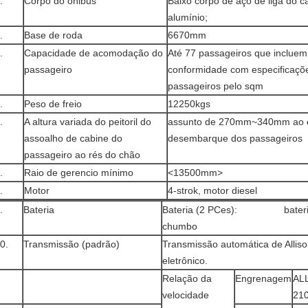
.
Corpo do ônibus
Baixo corpo de aço de liga do 
alumínio;
.
Base de roda
6670mm
.
Capacidade de acomodação do
Até 77 passageiros que incluem
passageiro
conformidade com especificaçõe
passageiros pelo sqm
.
Peso de freio
12250kgs
.
A altura variada do peitoril do
assunto de 270mm~340mm ao 
assoalho de cabine do
desembarque dos passageiros
passageiro ao rés do chão
.
Raio de gerencio mínimo
<13500mm>
.
Motor
4-strok, motor diesel
.
Bateria
Bateria (2 PCes): bateria 1
chumbo
0.
Transmissão (padrão)
Transmissão automática de Alliso
eletrônico.
Relação da
Engrenagem
AL
velocidade
21