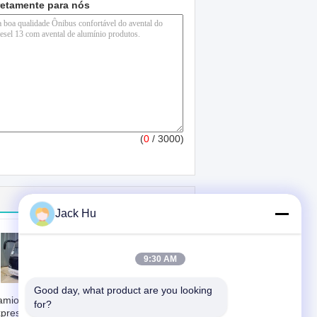
retamente para nós
(
0
/ 3000)
Jack Hu
9:30 AM
Good day, what product are you looking 
amioneta
Capacidade
for?
presso de
personalizada de