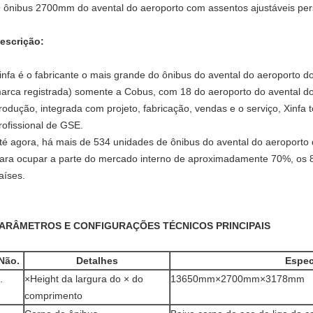
 ônibus 2700mm do avental do aeroporto com assentos ajustáveis pers
escrição:
infa é o fabricante o mais grande do ônibus do avental do aeroporto
arca registrada) somente a Cobus, com 18 do aeroporto do avental do
rodução, integrada com projeto, fabricação, vendas e o serviço, Xinfa 
rofissional de GSE.
té agora, há mais de 534 unidades de ônibus do avental do aeroporto d
ara ocupar a parte do mercado interno de aproximadamente 70%, os 8
aíses.
ARÂMETROS E CONFIGURAÇÕES TÉCNICOS PRINCIPAIS
Não.
Detalhes
Espec
.
×Height da largura do × do
13650mm×2700mm×3178mm
comprimento