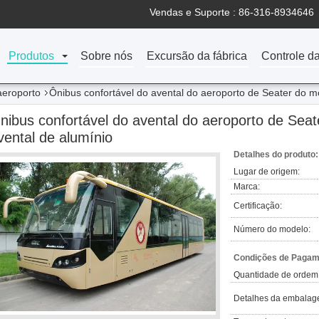
Vendas e Suporte :
86-316-8934646
Produtos
Sobre nós
Excursão da fábrica
Controle d
aeroporto
Ônibus confortável do avental do aeroporto de Seater do m
nibus confortável do avental do aeroporto de Seat
vental de alumínio
Detalhes do produto:
Lugar de origem:
Marca:
Certificação:
Número do modelo:
Condições de Pagame
Quantidade de ordem
Detalhes da embalag