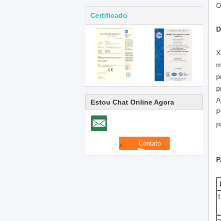
O
Certificado
D
X
m
p
p
A
Estou Chat Online Agora
P
p
P
1