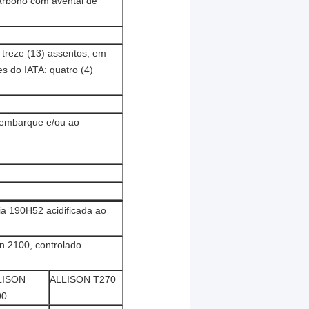
carbono com avental de
 treze (13) assentos, em
s do IATA: quatro (4)
embarque e/ou ao
90H52 acidificada ao
n 2100, controlado
LISON
ALLISON T270
00