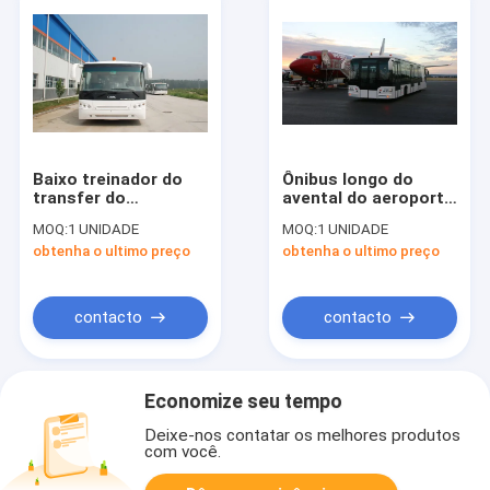
Baixo treinador do
Ônibus longo do
transfer do
avental do aeroporto
aeroporto do corpo
de 200 litros com a
MOQ:
1 UNIDADE
MOQ:
1 UNIDADE
de aço de liga do
bateria 190H52
obtenha o ultimo preço
obtenha o ultimo preço
carbono, direito/
acidificada ao
ônibus do avental do
chumbo
ônibus
movimentação da
contacto
contacto
mão esquerda
Economize seu tempo
Deixe-nos contatar os melhores produtos
com você.