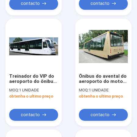
passageiro 77
contacto
contacto
Treinador do VIP do
Ônibus do avental do
aeroporto do ônibus
aeroporto do motor
do avental do
diesel de 4 cursos,
MOQ:
1 UNIDADE
MOQ:
1 UNIDADE
aeroporto da grande
treinadores do
obtenha o ultimo preço
obtenha o ultimo preço
capacidade
aeroporto
13650mm×2700mm×3178mm
internacional
contacto
contacto