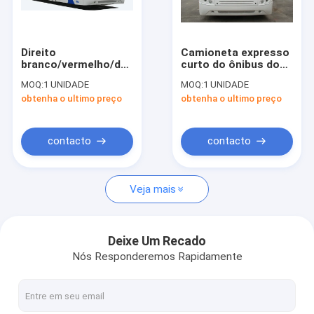
Excursão da fábrica
Controle da qualidade
Direito
Camioneta expresso
branco/vermelho/do
curto do ônibus do
Contacte-nos
azul 14 Seater do
avental do aeroporto
MOQ:
1 UNIDADE
MOQ:
1 UNIDADE
aeroporto do avental
do raio da volta ao
obtenha o ultimo preço
obtenha o ultimo preço
do ônibus/ônibus
aeroporto para o
Notícia
movimentação da
passageiro 102
mão esquerda com
pintura de PPG
Peça umas citações
contacto
contacto
Veja mais
Ônibus do avental do aeroporto
Caminhão da restauração
Deixe Um Recado
Nós Responderemos Rapidamente
Escadas automotoras do passageiro
Aeroporto Ambulift