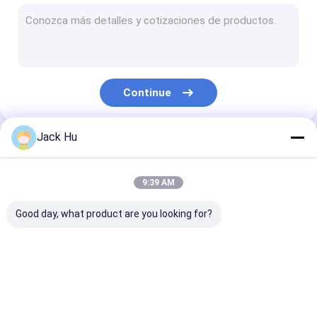
Carregador automotor da correia transportadora
trator do reboque
Caminhão de serviço de água
Continue
Caminhão de serviço de banheiro
Ônibus do passageiro do aeroporto
Jack Hu
Nossas Categorias
Ônibus Aero
9:39 AM
Ônibus do transfer do aeroporto
Good day, what product are you looking for?
Equipamento do aeroporto de Xinfa
Baixos ônibus do assoalho
Ônibus do avental do
Caminhão da
Escadas
Ônibus de transfer do aeroporto
aeroporto
restauração
automotoras 
passageiro