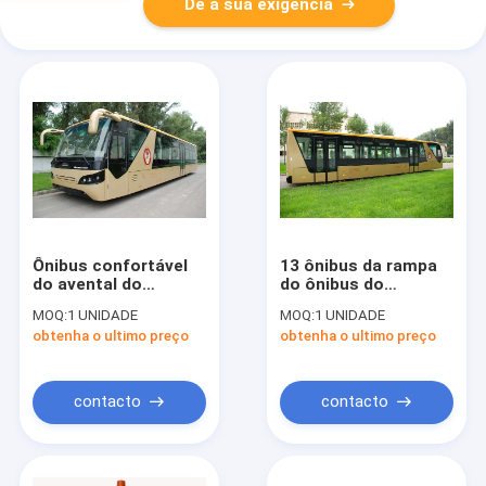
Dê a sua exigência
Ônibus confortável
13 ônibus da rampa
do avental do
do ônibus do
aeroporto de Seater
aeroporto
MOQ:
1 UNIDADE
MOQ:
1 UNIDADE
do motor diesel 13
internacional do
obtenha o ultimo preço
obtenha o ultimo preço
com avental de
passageiro de Seater
alumínio
77 com assentos
ajustáveis
contacto
contacto