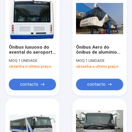
Ônibus luxuoso do
Ônibus Aero do
avental do aeroporto
ônibus de alumínio
do rádio + do
completo do
MOQ:
1 UNIDADE
MOQ:
1 UNIDADE
passageiro DVD +
aeroporto
obtenha o ultimo preço
obtenha o ultimo preço
MP3 77 com base de
internacional do
roda de 7100mm
corpo com padrão do
IATA
contacto
contacto
Casa
Produtos
Sobre nós