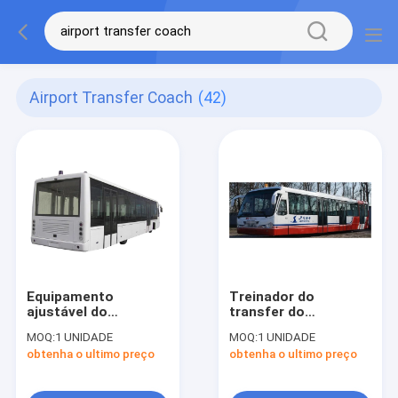
Airport Transfer Coach
(42)
Equipamento
Treinador do
ajustável do
transfer do
aeroporto de Xinfa
aeroporto de
MOQ:
1 UNIDADE
MOQ:
1 UNIDADE
do treinador do
Cummins Engine do
obtenha o ultimo preço
obtenha o ultimo preço
transfer do
aço de liga com
aeroporto dos
assentos ajustáveis
assentos para o