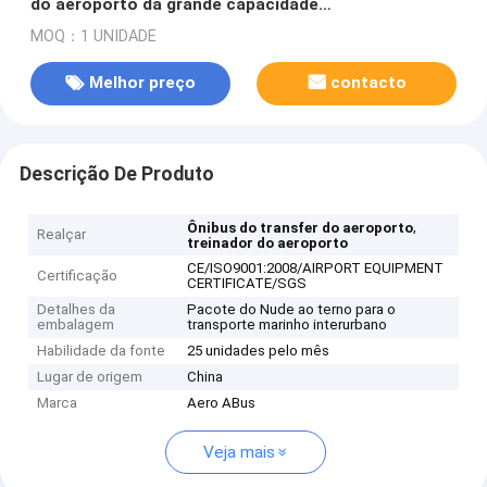
do aeroporto da grande capacidade
13650mm×2700mm×3178mm
MOQ：1 UNIDADE
Melhor preço
contacto
Descrição De Produto
,
Ônibus do transfer do aeroporto
Realçar
treinador do aeroporto
CE/ISO9001:2008/AIRPORT EQUIPMENT
Certificação
CERTIFICATE/SGS
Detalhes da
Pacote do Nude ao terno para o
embalagem
transporte marinho interurbano
Habilidade da fonte
25 unidades pelo mês
Lugar de origem
China
Marca
Aero ABus
Veja mais