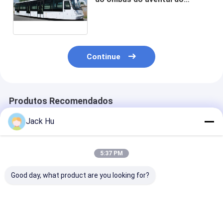
aeroporto da grande
capacidade
13650mm×2700mm×3178mm
Continue
Produtos Recomendados
Jack Hu
5:37 PM
Good day, what product are you looking for?
Equipamento durável
ônibus do avental do
Equipamento 
do aeroporto de
equipamento do
aeroporto de X
12250kg Xinfa com
aeroporto de 118kW
de 102 passag
condicionamento de
200L Xinfa com
com base de r