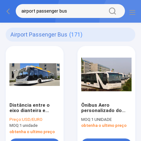
Airport Passenger Bus
(171)
Distância entre o
Ônibus Aero
eixo dianteira e
personalizado do
traseira elétrica
ônibus do passageiro
Preço:
USD/EURO
MOQ:
1 UNIDADE
completa do ônibus
do aeroporto do aço
MOQ:
1 unidade
obtenha o ultimo preço
7200mm do
de liga de 77
passageiro do
passageiros
obtenha o ultimo preço
aeroporto de Xinfa