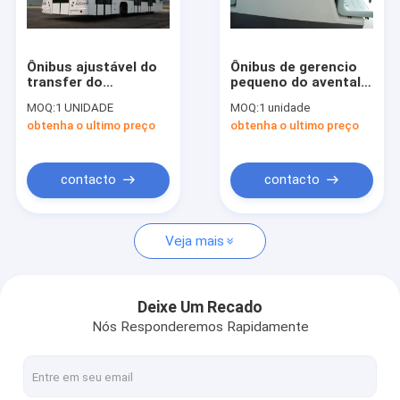
Excursão da fábrica
Controle da qualidade
Ônibus ajustável do
Ônibus de gerencio
transfer do
pequeno do avental
Contacte-nos
aeroporto de Seat,
do aeroporto do raio
MOQ:
1 UNIDADE
MOQ:
1 unidade
ônibus da
da grande
obtenha o ultimo preço
obtenha o ultimo preço
movimentação da
capacidade
Notícia
mão esquerda do
BENZ 733.W14 de
MERCEDES do eixo
Peça umas citações
contacto
contacto
dianteiro
Veja mais
Ônibus do avental do aeroporto
Caminhão da restauração
Deixe Um Recado
Nós Responderemos Rapidamente
Escadas automotoras do passageiro
Aeroporto Ambulift