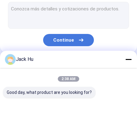
Carregador automotor da correia transportadora
trator do reboque
Caminhão de serviço de água
Continue
Caminhão de serviço de banheiro
Ônibus do passageiro do aeroporto
Jack Hu
Nossas Categorias
Ônibus Aero
2:38 AM
Ônibus do transfer do aeroporto
Good day, what product are you looking for?
Equipamento do aeroporto de Xinfa
Baixos ônibus do assoalho
Ônibus do avental do
Caminhão da
Escadas
Ônibus de transfer do aeroporto
aeroporto
restauração
automotoras 
passageiro