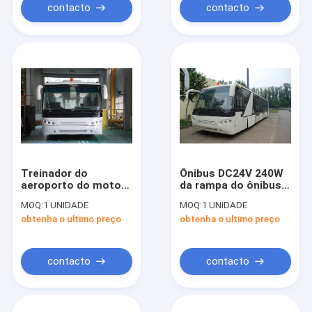
contacto
contacto
Treinador do
Ônibus DC24V 240W
aeroporto do motor
da rampa do ônibus
diesel de 4 cursos,
do passageiro do
MOQ:
1 UNIDADE
MOQ:
1 UNIDADE
ônibus de transfer
aeroporto do corpo
obtenha o ultimo preço
obtenha o ultimo preço
do aeroporto de 102
da liga do carbono da
passageiros
grande capacidade
baixo
contacto
contacto