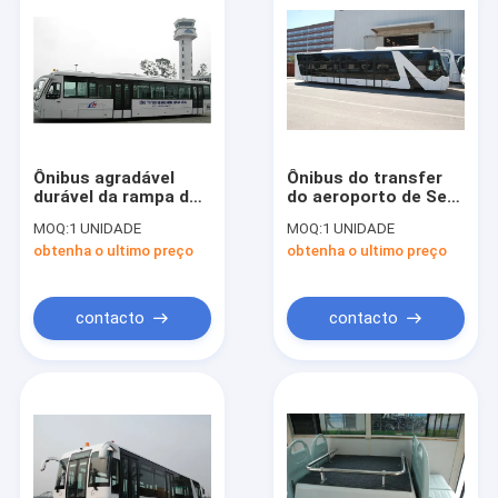
Ônibus agradável
Ônibus do transfer
durável da rampa do
do aeroporto de Seat
ônibus de transfer
do passageiro 13 do
MOQ:
1 UNIDADE
MOQ:
1 UNIDADE
do aeroporto com
profissional 77 com
obtenha o ultimo preço
obtenha o ultimo preço
assentos ajustáveis
avental de alumínio
contacto
contacto
Casa
Produtos
Sobre nós