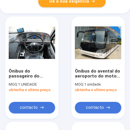
Dê a sua exigência
Ônibus do
Ônibus do avental do
passageiro do
aeroporto do motor
aeroporto de Seater
diesel do curso de
MOQ:
1 UNIDADE
MOQ:
1 unidade
do International 14
GSE 4
obtenha o ultimo preço
obtenha o ultimo preço
com a bateria
190H52 acidificada
ao chumbo
contacto
contacto