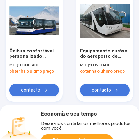
Ônibus confortável
Equipamento durável
personalizado
do aeroporto de
13m×2.7m×3m do
Xinfa do ônibus do
MOQ:
1 UNIDADE
MOQ:
1 UNIDADE
passageiro do
passageiro do
obtenha o ultimo preço
obtenha o ultimo preço
aeroporto de 13 Seat
aeroporto com
assentos ajustáveis
contacto
contacto
Economize seu tempo
Deixe-nos contatar os melhores produtos
com você.