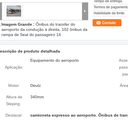
Tempo de entrega:
Termos de pagamento
Habilidade da fonte:
Contato
Imagem Grande :
Ônibus do transfer do
aeroporto da condução à direita, 102 ônibus da
rampa de Seat do passageiro 14
escrição de produto detalhada
Equipamento do aeroporto
Asse
Aplicação:
pass
pa
Motor:
Deutz
Área
Altura de
340mm
Steping:
Destacar:
camioneta expresso ao aeroporto
,
Ônibus de tran