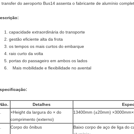
 transfer do aeroporto Bus14 assenta o fabricante de alumínio compl
escrição:
1. capacidade extraordinária do transporte
2. gestão eficiente alta da frota
3. os tempos os mais curtos do embarque
4. raio curto da volta
5. portas do passageiro em ambos os lados
6. Mais mobilidade e flexibilidade no avental
specificação:
Não.
Detalhes
Espec
.
×Height da largura do × do
13400mm (±20mm) ×3000mm
comprimento (externo)
.
Corpo do ônibus
Baixo corpo de aço de liga do 