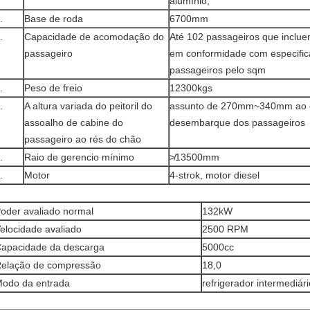
alumínio;
.
Base de roda
6700mm
.
Capacidade de acomodação do
Até 102 passageiros que inclue
passageiro
em conformidade com especifica
passageiros pelo sqm
.
Peso de freio
12300kgs
.
A altura variada do peitoril do
assunto de 270mm~340mm ao 
assoalho de cabine do
desembarque dos passageiros
passageiro ao rés do chão
.
Raio de gerencio mínimo
≯13500mm
.
Motor
4-strok, motor diesel
oder avaliado normal
132kW
elocidade avaliado
2500 RPM
apacidade da descarga
5000cc
elação de compressão
18,0
odo da entrada
refrigerador intermediá