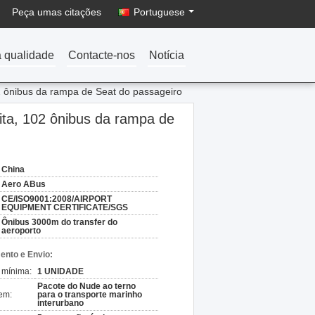
Peça umas citações
Portuguese
a qualidade
Contacte-nos
Notícia
02 ônibus da rampa de Seat do passageiro
ita, 102 ônibus da rampa de
China
Aero ABus
CE/ISO9001:2008/AIRPORT
EQUIPMENT CERTIFICATE/SGS
Ônibus 3000m do transfer do
aeroporto
nto e Envio:
 mínima:
1 UNIDADE
Pacote do Nude ao terno
em:
para o transporte marinho
interurbano