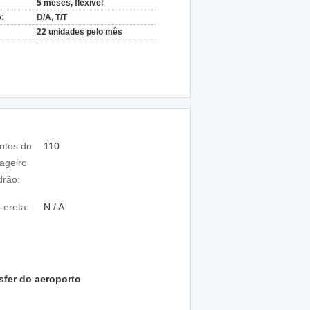
5 meses, flexível
:
D/A, T/T
22 unidades pelo mês
ntos do
110
ageiro
drão:
 ereta:
N / A
sfer do aeroporto