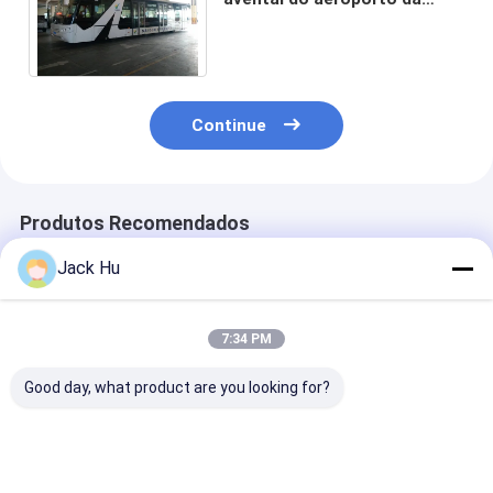
capacidade de passageiros
de Seat 112 do corpo 14
Continue
Produtos Recomendados
Jack Hu
7:34 PM
Good day, what product are you looking for?
o equivalente ao
do passageiro
passageiros
ônibus do aeroporto
luxuoso dos
pequenos da
Cobus3000 que
transferes do
decoração 56 
nosso projeto é mais
aeroporto 110 da
do ônibus do a