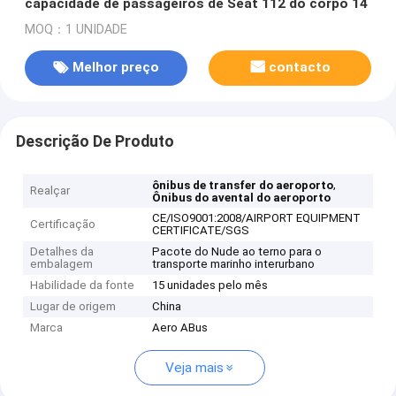
capacidade de passageiros de Seat 112 do corpo 14
MOQ：1 UNIDADE
Melhor preço
contacto
Descrição De Produto
,
ônibus de transfer do aeroporto
Realçar
Ônibus do avental do aeroporto
CE/ISO9001:2008/AIRPORT EQUIPMENT
Certificação
CERTIFICATE/SGS
Detalhes da
Pacote do Nude ao terno para o
embalagem
transporte marinho interurbano
Habilidade da fonte
15 unidades pelo mês
Lugar de origem
China
Marca
Aero ABus
Veja mais