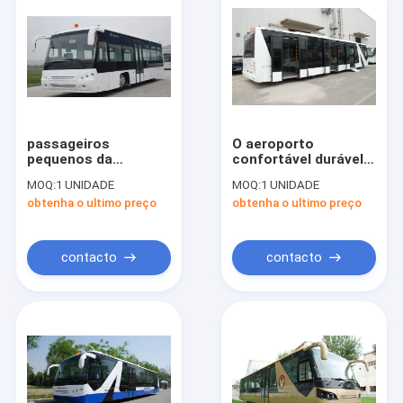
passageiros
O aeroporto
pequenos da
confortável durável
decoração 56 do VIP
treina com base de
MOQ:
1 UNIDADE
MOQ:
1 UNIDADE
do ônibus do avental
roda DC24V de
obtenha o ultimo preço
obtenha o ultimo preço
do aeroporto dos
7100mm 240W
passageiros que
estão a área
contacto
contacto
Casa
Produtos
Sobre nós