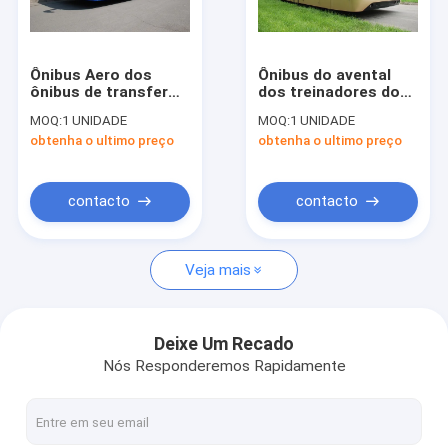
Excursão da fábrica
Controle da qualidade
Ônibus Aero dos
Ônibus do avental
ônibus de transfer
dos treinadores do
Contacte-nos
do aeroporto do
aeroporto de Seat do
MOQ:
1 UNIDADE
MOQ:
1 UNIDADE
passageiro da grande
profissional 13 com
obtenha o ultimo preço
obtenha o ultimo preço
capacidade 51 com
Cummins Engine
Notícia
padrão do IATA
Peça umas citações
contacto
contacto
Veja mais
Ônibus do avental do aeroporto
Caminhão da restauração
Deixe Um Recado
Nós Responderemos Rapidamente
Escadas automotoras do passageiro
Aeroporto Ambulift