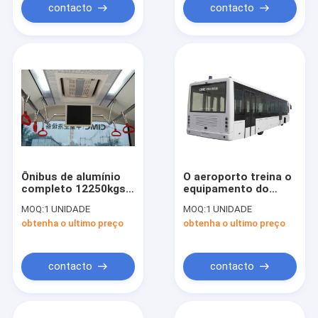
contacto
contacto
Ônibus de alumínio
O aeroporto treina o
completo 12250kgs
equipamento do
do terminal de
aeroporto de Xinfa
MOQ:
1 UNIDADE
MOQ:
1 UNIDADE
ônibus do transfer
com
obtenha o ultimo preço
obtenha o ultimo preço
do aeroporto de
condicionamento de
Seater do corpo 14
ar de THERMOKING
S30
contacto
contacto