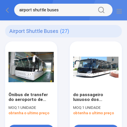
Airport Shuttle Buses
(27)
Ônibus de transfer
do passageiro
do aeroporto de
luxuoso dos
alumínio de Seat do
transferes do
MOQ:
1 UNIDADE
MOQ:
1 UNIDADE
corpo 24, ônibus do
aeroporto 110 da
obtenha o ultimo preço
obtenha o ultimo preço
motor diesel de 4
largura do
cursos
comprimento 3m de
14M área ereta