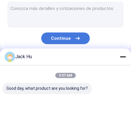
Carregador automotor da correia transportadora
trator do reboque
Caminhão de serviço de água
Continue
Caminhão de serviço de banheiro
Ônibus do passageiro do aeroporto
Jack Hu
Nossas Categorias
Ônibus Aero
5:57 AM
Ônibus do transfer do aeroporto
Good day, what product are you looking for?
Equipamento do aeroporto de Xinfa
Baixos ônibus do assoalho
Ônibus do avental do
Caminhão da
Escadas
Ônibus de transfer do aeroporto
aeroporto
restauração
automotoras 
passageiro