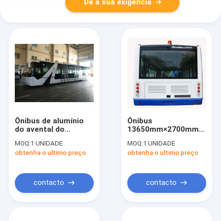
Dê a sua exigência
Ônibus de alumínio
Ônibus
do avental do
13650mm×2700mm×317
aeroporto da
do aeroporto
MOQ:
1 UNIDADE
MOQ:
1 UNIDADE
capacidade de
internacional de 77
obtenha o ultimo preço
obtenha o ultimo preço
passageiros de Seat
passageiros
112 do corpo 14
contacto
contacto