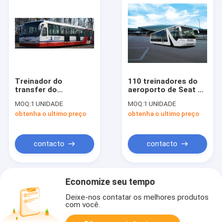
Treinador do
110 treinadores do
transfer do
aeroporto de Seat do
aeroporto de
passageiro 14 com
MOQ:
1 UNIDADE
MOQ:
1 UNIDADE
Cummins Engine do
auto transmissão
obtenha o ultimo preço
obtenha o ultimo preço
aço de liga com
assentos ajustáveis
contacto
contacto
Economize seu tempo
Deixe-nos contatar os melhores produtos
com você.