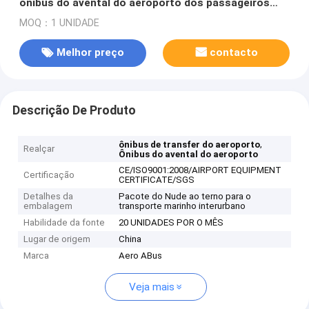
ônibus do avental do aeroporto dos passageiros
que estão a área
MOQ：1 UNIDADE
Melhor preço
contacto
Descrição De Produto
,
ônibus de transfer do aeroporto
Realçar
Ônibus do avental do aeroporto
CE/ISO9001:2008/AIRPORT EQUIPMENT
Certificação
CERTIFICATE/SGS
Detalhes da
Pacote do Nude ao terno para o
embalagem
transporte marinho interurbano
Habilidade da fonte
20 UNIDADES POR O MÊS
Lugar de origem
China
Marca
Aero ABus
Veja mais