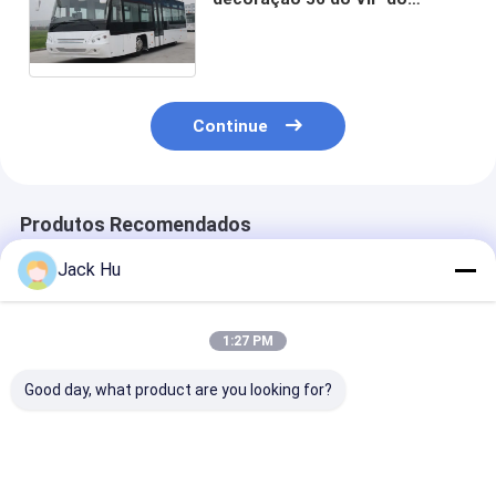
ônibus do avental do
aeroporto dos passageiros
que estão a área
Continue
Produtos Recomendados
Jack Hu
1:27 PM
Good day, what product are you looking for?
o equivalente ao
do passageiro
Ônibus de alu
ônibus do aeroporto
luxuoso dos
do avental do
Cobus3000 que
transferes do
aeroporto da
nosso projeto é mais
aeroporto 110 da
capacidade de