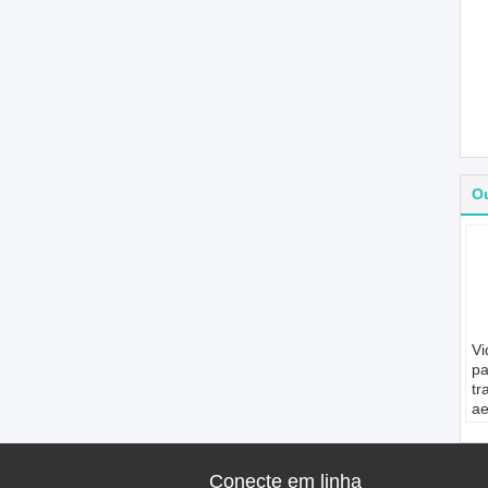
O
Vi
pa
tr
ae
do
ca
Ap
Conecte em linha
Ae