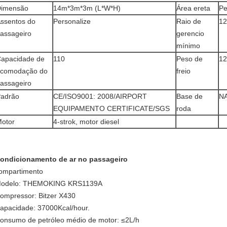
imensão
14m*3m*3m (L*W*H)
Área ereta
Pe
ssentos do
Personalize
Raio de
1
assageiro
gerencio
mínimo
apacidade de
110
Peso de
1
comodação do
freio
assageiro
adrão
CE/ISO9001: 2008/AIRPORT
Base de
N
EQUIPAMENTO CERTIFICATE/SGS
roda
otor
4-strok, motor diesel
ondicionamento de ar no passageiro
ompartimento
odelo: THEMOKING KRS1139A
ompressor: Bitzer X430
apacidade: 37000Kcal/hour.
onsumo de petróleo médio de motor: ≤2L/h