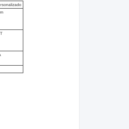
rsonalizado
2m
2T
A