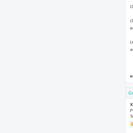
O
O
e
U
a
e
C
X
P
T