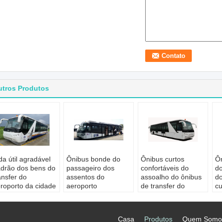
utros Produtos
da útil agradável
Ônibus bonde do
Ônibus curtos
Ôn
drão dos bens do
passageiro dos
confortáveis do
do
ansfer do
assentos do
assoalho do ônibus
do
roporto da cidade
aeroporto
de transfer do
cu
 IATA do de alta
equivalente ao
aeroporto do raio da
ca
pacidade
projeto de Cobus
volta baixos
A
licação:
3000
Assentos do
p
Casa
Produtos
Quem Somo
roporto
Aplicação:
passageiro
p