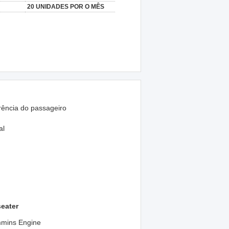
20 UNIDADES POR O MÊS
rência do passageiro
al
seater
mmins Engine