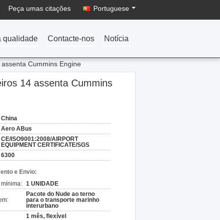
Peça umas citações
Portuguese
a qualidade
Contacte-nos
Notícia
14 assenta Cummins Engine
eiros 14 assenta Cummins
China
Aero ABus
CE/ISO9001:2008/AIRPORT
EQUIPMENT CERTIFICATE/SGS
6300
nto e Envio:
 mínima:
1 UNIDADE
Pacote do Nude ao terno
em:
para o transporte marinho
interurbano
1 mês, flexível