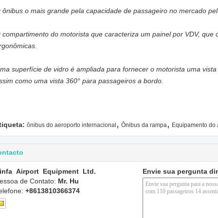
 ônibus o mais grande pela capacidade de passageiro no mercado pela
 compartimento do motorista que caracteriza um painel por VDV, que 
rgonômicas.
ma superfície de vidro é ampliada para fornecer o motorista uma vista 
ssim como uma vista 360° para passageiros a bordo.
,
,
tiqueta:
ônibus do aeroporto internacional
Ônibus da rampa
Equipamento do a
ontacto
infa Airport Equipment Ltd.
Envie sua pergunta di
essoa de Contato:
Mr. Hu
elefone:
+8613810366374