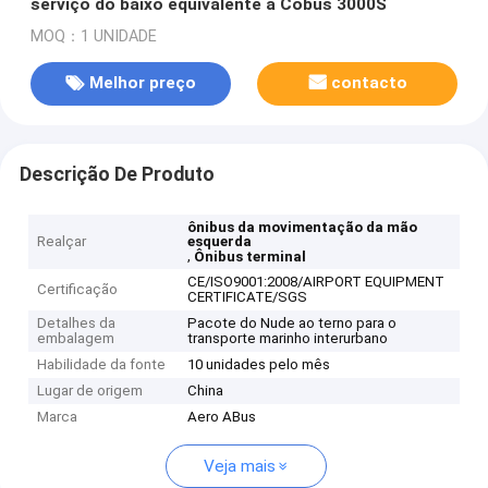
serviço do baixo equivalente a Cobus 3000S
MOQ：1 UNIDADE
Melhor preço
contacto
Descrição De Produto
ônibus da movimentação da mão
Realçar
esquerda
,
Ônibus terminal
CE/ISO9001:2008/AIRPORT EQUIPMENT
Certificação
CERTIFICATE/SGS
Detalhes da
Pacote do Nude ao terno para o
embalagem
transporte marinho interurbano
Habilidade da fonte
10 unidades pelo mês
Lugar de origem
China
Marca
Aero ABus
Veja mais