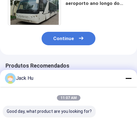
aeroporto ano longo do
serviço do baixo
equivalente a Cobus 3000S
Continue
Produtos Recomendados
Jack Hu
11:07 AM
Good day, what product are you looking for?
O baixo assoalho
Baixo ônibus luxuoso
Ônibus do ass
durável transporta o
Cummins Engine do
do motor diese
motor diesel dos
passageiro do ônibus
aeroporto bai