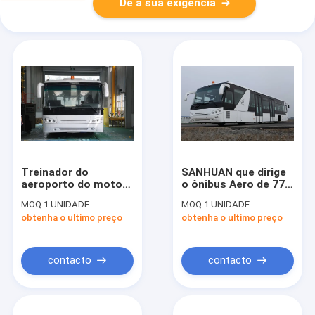
Dê a sua exigência
Treinador do
SANHUAN que dirige
aeroporto do motor
o ônibus Aero de 77
diesel de 4 cursos,
passageiros com
MOQ:
1 UNIDADE
MOQ:
1 UNIDADE
ônibus de transfer
suspensão
obtenha o ultimo preço
obtenha o ultimo preço
do aeroporto de 102
pneumática
passageiros
contacto
contacto