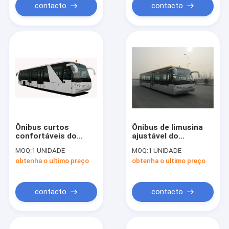
contacto
contacto
Ônibus curtos
Ônibus de limusina
confortáveis do
ajustável do
assoalho do ônibus
aeroporto de 14
MOQ:
1 UNIDADE
MOQ:
1 UNIDADE
de transfer do
Seater, baixo ônibus
obtenha o ultimo preço
obtenha o ultimo preço
aeroporto do raio da
Aero do corpo de aço
volta baixos
de liga do carbono
contacto
contacto