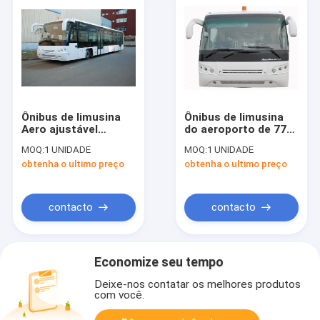
Ônibus de limusina
Ônibus de limusina
Aero ajustável
do aeroporto de 77
12300kgs do
passageiros com as
MOQ:
1 UNIDADE
MOQ:
1 UNIDADE
aeroporto do ônibus
4 portas de abertura
obtenha o ultimo preço
obtenha o ultimo preço
de Seat do motor
dobro pneumáticas
diesel
contacto
contacto
Economize seu tempo
Deixe-nos contatar os melhores produtos
com você.