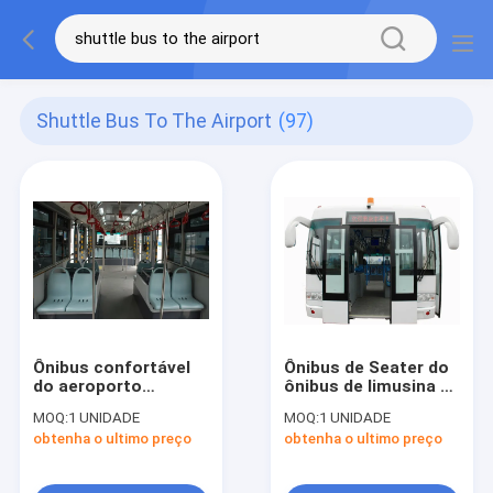
Shuttle Bus To The Airport
(97)
Ônibus confortável
Ônibus de Seater do
do aeroporto
ônibus de limusina 13
internacional de 14
do aeroporto com
MOQ:
1 UNIDADE
MOQ:
1 UNIDADE
Seater com pneu de
condicionamento de
obtenha o ultimo preço
obtenha o ultimo preço
BRIDGESTONE
ar de THERMOKING
S30