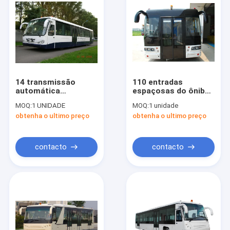
14 transmissão
110 entradas
automática
espaçosas do ônibus
personalizada de
do avental do
MOQ:
1 UNIDADE
MOQ:
1 unidade
Allison 2100 do
aeroporto da canela
obtenha o ultimo preço
obtenha o ultimo preço
ônibus de transfer
do aeroporto da
porta de Seat 4
contacto
contacto
Casa
Produtos
Sobre nós