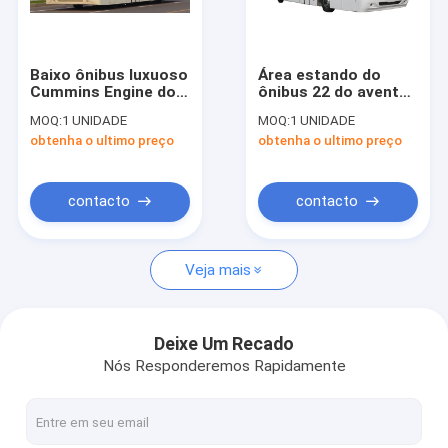
Excursão da fábrica
Controle da qualidade
Baixo ônibus luxuoso
Área estando do
Cummins Engine do
ônibus 22 do avental
Contacte-nos
passageiro do ônibus
do aeroporto de
MOQ:
1 UNIDADE
MOQ:
1 UNIDADE
de transfer do
Cummins Engine da
obtenha o ultimo preço
obtenha o ultimo preço
aeroporto do
canela
Notícia
assoalho
Peça umas citações
contacto
contacto
Veja mais
Ônibus do avental do aeroporto
Caminhão da restauração
Deixe Um Recado
Nós Responderemos Rapidamente
Escadas automotoras do passageiro
Aeroporto Ambulift