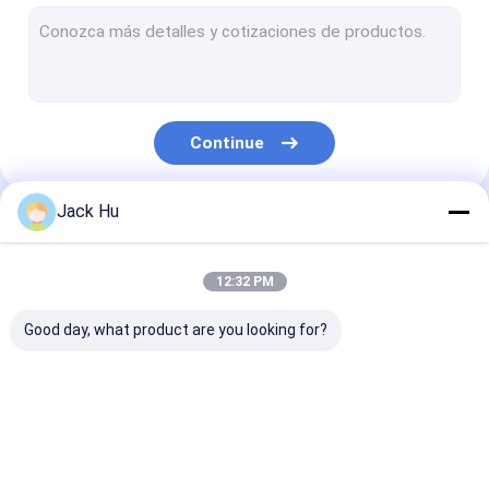
Carregador automotor da correia transportadora
trator do reboque
Caminhão de serviço de água
Continue
Caminhão de serviço de banheiro
Ônibus do passageiro do aeroporto
Jack Hu
Nossas Categorias
Ônibus Aero
12:32 PM
Ônibus do transfer do aeroporto
Good day, what product are you looking for?
Equipamento do aeroporto de Xinfa
Baixos ônibus do assoalho
Ônibus do avental do
Caminhão da
Escadas
Ônibus de transfer do aeroporto
aeroporto
restauração
automotoras 
passageiro