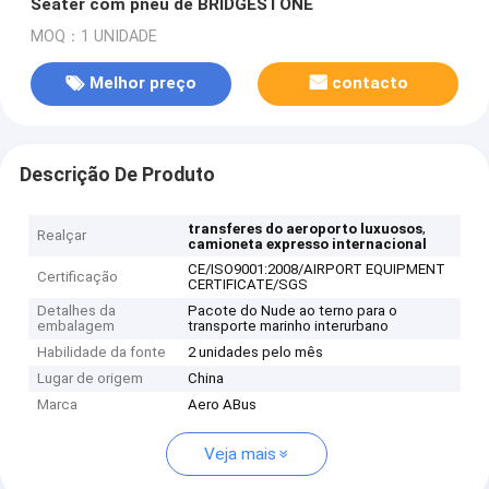
Seater com pneu de BRIDGESTONE
MOQ：1 UNIDADE
Melhor preço
contacto
Descrição De Produto
,
transferes do aeroporto luxuosos
Realçar
camioneta expresso internacional
CE/ISO9001:2008/AIRPORT EQUIPMENT
Certificação
CERTIFICATE/SGS
Detalhes da
Pacote do Nude ao terno para o
embalagem
transporte marinho interurbano
Habilidade da fonte
2 unidades pelo mês
Lugar de origem
China
Marca
Aero ABus
Veja mais