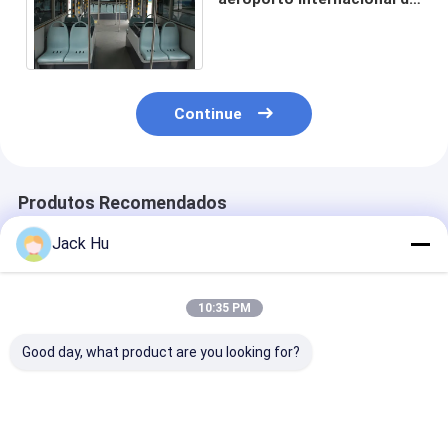
14 Seater com pneu de
BRIDGESTONE
Continue
Produtos Recomendados
Jack Hu
10:35 PM
Good day, what product are you looking for?
51 ônibus de
O aeroporto de
Ônibus de Seat
limusina KG-B4270
alumínio durável do
ônibus de limu
do aeroporto do
transfer do
13 do aeropor
motor diesel do
aeroporto da cidade
condicionamen