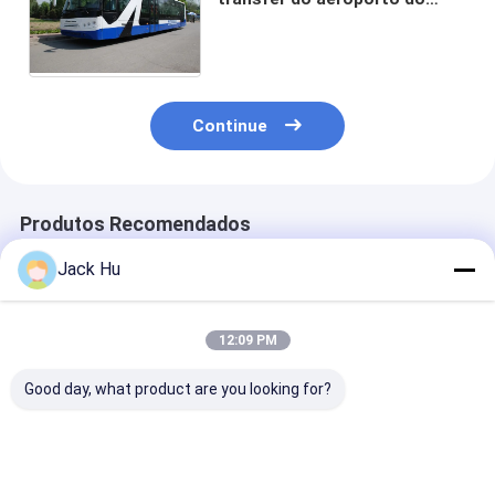
passageiro da grande
capacidade 51 com padrão do
IATA
Continue
Produtos Recomendados
Jack Hu
12:09 PM
Good day, what product are you looking for?
51 ônibus de
O aeroporto de
Ônibus de Seat
limusina KG-B4270
alumínio durável do
ônibus de limu
do aeroporto do
transfer do
13 do aeropor
motor diesel do
aeroporto da cidade
condicionamen