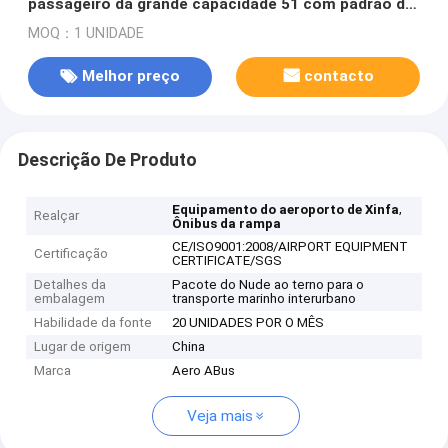
passageiro da grande capacidade 51 com padrão do
IATA
MOQ：1 UNIDADE
Melhor preço
contacto
Descrição De Produto
,
Equipamento do aeroporto de Xinfa
Realçar
Ônibus da rampa
CE/ISO9001:2008/AIRPORT EQUIPMENT
Certificação
CERTIFICATE/SGS
Detalhes da
Pacote do Nude ao terno para o
embalagem
transporte marinho interurbano
Habilidade da fonte
20 UNIDADES POR O MÊS
Lugar de origem
China
Marca
Aero ABus
Veja mais