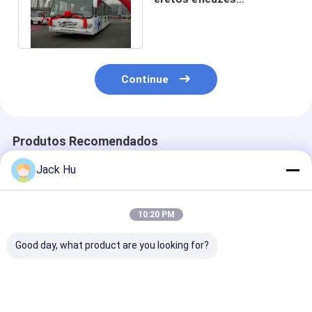
personalizados ônibus da
área 13 4 portas
Continue
Produtos Recomendados
Jack Hu
10:20 PM
Good day, what product are you looking for?
14m que pegaram
Assoalho do
Área ereta
120 passageiros
passageiro do
inteiramente d
transportam o
avental o baixo
alumínio dos
ônibus da rampa do
transporta o ônibus
passageiros 2