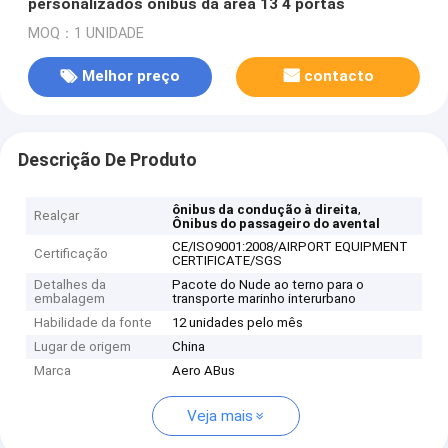
personalizados ônibus da área 13 4 portas
MOQ：1 UNIDADE
Melhor preço
contacto
Descrição De Produto
,
ônibus da condução à direita
Realçar
Ônibus do passageiro do avental
CE/ISO9001:2008/AIRPORT EQUIPMENT
Certificação
CERTIFICATE/SGS
Detalhes da
Pacote do Nude ao terno para o
embalagem
transporte marinho interurbano
Habilidade da fonte
12 unidades pelo mês
Lugar de origem
China
Marca
Aero ABus
Veja mais