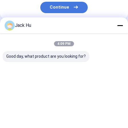
Excursão da fábrica
Continue
Controle da qualidade
Jack Hu
Nossas Categorias
Contacte-nos
Notícia
4:09 PM
Peça umas citações
Good day, what product are you looking for?
Ônibus do avental do aeroporto
Ônibus do avental do
Caminhão da
Escadas
aeroporto
restauração
automotoras 
passageiro
Caminhão da restauração
Escadas automotoras do passageiro
Casa
Mapa do
Fale
Desktop
Site
Conosco
Site
Aeroporto Ambulift
Mapa do Site
Privacy Policy
Qualidade
Ônibus do avental do aeroporto
Fábrica da