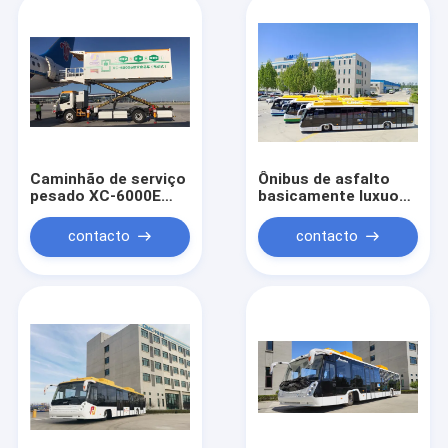
Caminhão de serviço
Ônibus de asfalto
pesado XC-6000E
basicamente luxuoso
para serviços de
e totalmente
alimentação em
climatizado
contacto
contacto
aeroportos