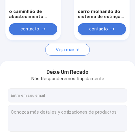
o caminhão de
carro molhando do
abastecimento
sistema de extinção
xc6000 iso9000 do
de incêndios do
aeroporto cimc
pulverizador de
contacto
contacto
certificou
11.00R20
21.1m3/veículo
Veja mais
Deixe Um Recado
Nós Responderemos Rapidamente
Casa
Produtos
Sobre nós