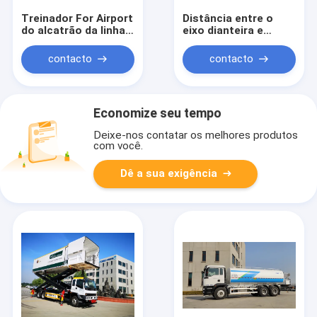
Treinador For Airport
Distância entre o
do alcatrão da linha
eixo dianteira e
aérea, segurança
traseira elétrica
alta
completa do ônibus
contacto
contacto
7200mm do
passageiro do
aeroporto de Xinfa
Economize seu tempo
Deixe-nos contatar os melhores produtos
com você.
Dê a sua exigência