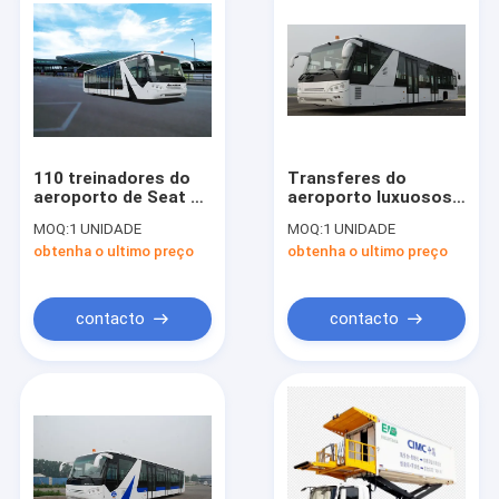
110 treinadores do
Transferes do
aeroporto de Seat do
aeroporto luxuosos
passageiro 14 com
equivalentes bens à
MOQ:
1 UNIDADE
MOQ:
1 UNIDADE
auto transmissão
capacidade de
obtenha o ultimo preço
obtenha o ultimo preço
Neoplan e de Cobus
contacto
contacto
Casa
Produtos
Sobre nós