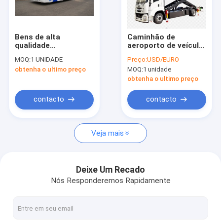
Excursão da fábrica
Controle da qualidade
Bens de alta
Caminhão de
qualidade
aeroporto de veículo
Contacte-nos
personalizados da
de catering elétrico
MOQ:
1 UNIDADE
Preço:
USD/EURO
grande capacidade
servido para
obtenha o ultimo preço
MOQ:
1 unidade
do ônibus K B4270 da
embarque de
Notícia
rampa
passageiros de voo
obtenha o ultimo preço
Peça umas citações
contacto
contacto
Veja mais
Ônibus do avental do aeroporto
Caminhão da restauração
Deixe Um Recado
Nós Responderemos Rapidamente
Escadas automotoras do passageiro
Aeroporto Ambulift