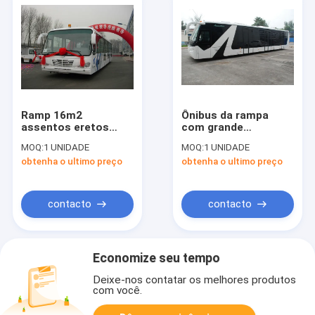
Ramp 16m2
Ônibus da rampa
assentos eretos
com grande
eficazes
capacidade Seat
MOQ:
1 UNIDADE
MOQ:
1 UNIDADE
personalizados
confortável do
obtenha o ultimo preço
obtenha o ultimo preço
ônibus da área 13 4
elevador durável do
portas
serviço
contacto
contacto
Economize seu tempo
Deixe-nos contatar os melhores produtos
com você.