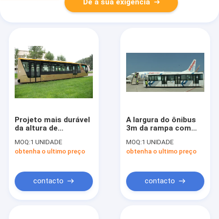
Dê a sua exigência
Projeto mais durável
A largura do ônibus
da altura de
3m da rampa com
Cummins Engine
assentos ajustáveis
MOQ:
1 UNIDADE
MOQ:
1 UNIDADE
2700mm do ônibus
personalizou de alta
obtenha o ultimo preço
obtenha o ultimo preço
da rampa
qualidade
contacto
contacto