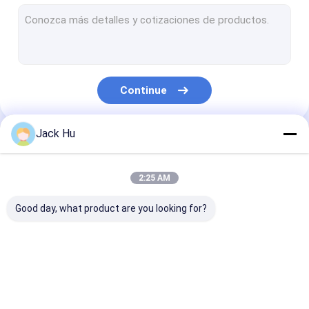
Carregador automotor da correia transportadora
trator do reboque
Caminhão de serviço de água
Continue
Caminhão de serviço de banheiro
Ônibus do passageiro do aeroporto
Jack Hu
Nossas Categorias
Ônibus Aero
2:25 AM
Ônibus do transfer do aeroporto
Good day, what product are you looking for?
Equipamento do aeroporto de Xinfa
Baixos ônibus do assoalho
Ônibus do avental do
Caminhão da
Escadas
Ônibus de transfer do aeroporto
aeroporto
restauração
automotoras 
passageiro