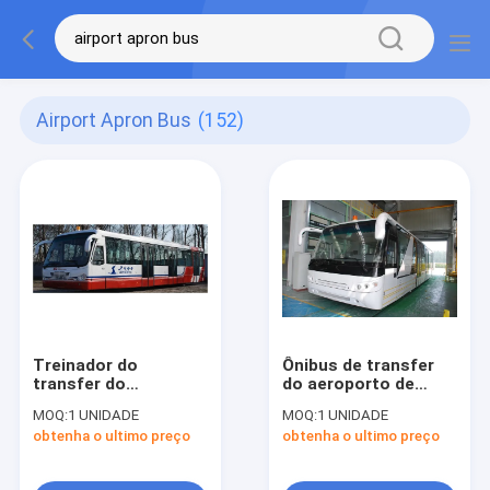
Airport Apron Bus
(152)
Treinador do
Ônibus de transfer
transfer do
do aeroporto de
aeroporto de
alumínio de Seat do
MOQ:
1 UNIDADE
MOQ:
1 UNIDADE
Cummins Engine do
corpo 24, ônibus do
obtenha o ultimo preço
obtenha o ultimo preço
aço de liga com
motor diesel de 4
assentos ajustáveis
cursos