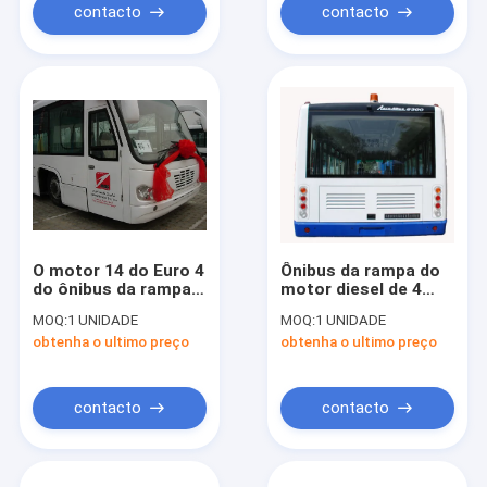
contacto
contacto
O motor 14 do Euro 4
Ônibus da rampa do
do ônibus da rampa
motor diesel de 4
assenta a auto
cursos, 110
MOQ:
1 UNIDADE
MOQ:
1 UNIDADE
transmissão de 110
transferes do
obtenha o ultimo preço
obtenha o ultimo preço
passageiros de alta
aeroporto do luxo do
qualidade
passageiro
contacto
contacto